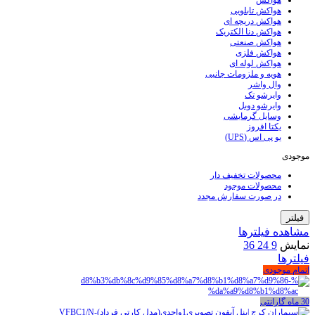
هواکش
هواکش تابلویی
هواکش دریچه ای
هواکش دنا الکتریک
هواکش صنعتی
هواکش فلزی
هواکش لوله ای
هویه و ملزومات جانبی
وال واشر
وایرشو تک
وایرشو دوبل
وسایل گرمایشی
یکتا افروز
یو پی اس (UPS)
موجودی
محصولات تخفیف دار
محصولات موجود
در صورت سفارش مجدد
فیلتر
مشاهده فیلترها
نمایش
9
24
36
فیلترها
اتمام موجودی
30 ماه گارانتی