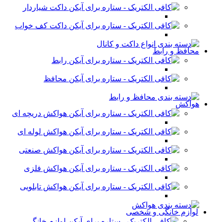
داکت شیاردار
داکت کف خواب
محافظ و رابط
رابط
محافظ
هواکش
هواکش دریچه ای
هواکش لوله ای
هواکش صنعتی
هواکش فلزی
هواکش تابلویی
لوازم خانگی و شخصی
لوازم خانگی