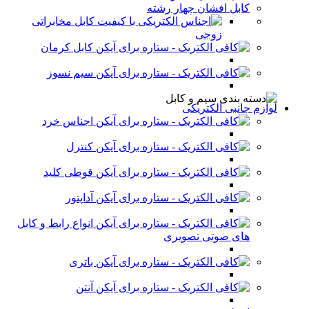
کابل افشان چهار رشته
کابل مخابراتی
زوجی
کابل کرمان
سیم نسوز
لوازم جانبی الکتریکی
اجناس خرد
کنترل
قوطی کلید
آداپتور
انواع رابط و کابل
های صوتی تصویری
باتری
آنتن