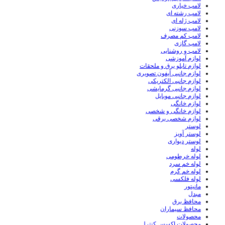
لامپ خیاری
لامپ رشته ای
لامپ ژله ای
لامپ سوزنی
لامپ کم مصرف
لامپ گازی
لامپ و روشنایی
لوازم آموزشی
لوازم تابلو برق و ملحقات
لوازم جانبی آیفون تصویری
لوازم جانبی الکتریکی
لوازم جانبی گرمایشی
لوازم جانبی موبایل
لوازم خانگی
لوازم خانگی و شخصی
لوازم شخصی برقی
لوستر
لوستر آویز
لوستر دیواری
لوله
لوله خرطومی
لوله خم سرد
لوله خم گرم
لوله فلکسی
مانیتور
مبدل
محافظ برق
محافظ سیماران
محصولات
محصولات اکسس کنترل