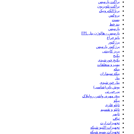
براکت پارمیس
براکت تلویزیون
برنا الکترونیک
بروکس
بست
بند خط
پارمیس
پارمیس – هالوژن پنل FPL
پایه چراغ
پرژکتور
پرژکتور پارمیس
پریز کابینتی
پکیج
پکیج خورشیدی
پمپ و متعلقات
پنکه
پنکه سیماران
پنل
پنل خورشیدی
پوش باتن(شاسی)
پی جی تی
پیچ، مهره، واشر، رولپلاک
پیکو
تابلو فلزی
تابلو و تقسیم
تایمر
تپاف
تجهیزات ارت
تجهیزات اکتیو شبکه
تجهیزات پسیو شبکه