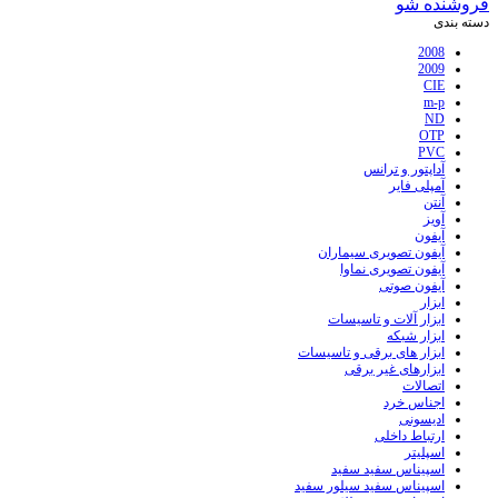
فروشنده شو
دسته بندی
2008
2009
CIE
m-p
ND
OTP
PVC
آداپتور و ترانس
آمپلی فایر
آنتن
آویز
آیفون
آیفون تصویری سیماران
آیفون تصویری نماوا
آیفون صوتی
ابزار
ابزار آلات و تاسیسات
ابزار شبکه
ابزار های برقی و تاسیسات
ابزارهای غیر برقی
اتصالات
اجناس خرد
ادیسونی
ارتباط داخلی
اسپلیتر
اسپیناس سفید سفید
اسپیناس سفید سیلور سفید