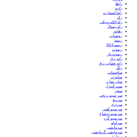
رابط
رادیو
راما اسمارت
رک
رله الکترونیکی
رله بیمتال
رهانور
روشنایی
ریسه
ریسه 3014
ریموت
ریموت دار
زانو برق
زانو عصایی برق
زنگ
ساختمانی
سانورتر
سایر موارد
ست کنترل
سحر
سر سیم برنجی
سرپیچ
سردری
سرسیم آهنی
سرسیم دوشاخ
سرسیم گرد
سرلوله
سرمایشی
سرمایشی گرمایشی
سفارشی