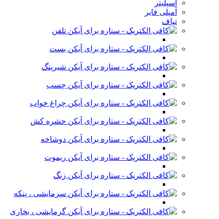
اسپلیتر
آمپلی فایر
تپاف
تلفن
بست
شیرینگ
چسب
چراغ خواب
حشره کش
دوشاخه
ریموت
زنگ
سرمایشی ، پنکه
گرمایشی ، بخاری