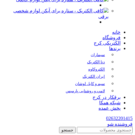
لوازم شخصی
برقی
خانه
فروشگاه
الکتریکی کرج
برندها
سیماران
دنا الکتریک
الکتروکاوه
ایران الکتریک
سیم و کابل لوشان
لامپ و روشنایی پارمیس
برقکار در کرج
شبکه همکا
پخش عمده
02632201415
فروشنده شو
جستجو