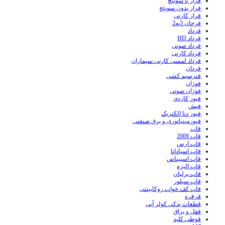
فراز با سوئیچ
فراز بدون سویئچ
فراز کارتی
فرحان 3به2
فرداد
فرداد HD
فرداد صوتی
فرداد کارتی
فرداد لمسی کارتی سیماران
فردان
فنرسیم کشی
فوژان
فوژان صوتی
فيوز کاردي
فیش
فیوز دنا الکتریک
فیوزمینیاتوری و برق صنعتی
قاب
قاب 2009
قاب ارس
قاب اسپادانا
قاب اسپیناس
قاب الیزه
قاب برلیان
قاب سیلور
قاب کف خواب روکابینتی
قرقره
قطعات یدکی کولر آبی
قفل و یراق
قوطی کلید