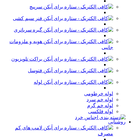
سرپیچ
فنر سیم کشی
گیره سرباتری
هویه و ملزومات
جانبی
براکت تلویزیون
فتوسل
لوله
لوله خرطومی
لوله خم سرد
لوله خم گرم
لوله فلکسی
روشنایی
لامپ های کم
مصرف