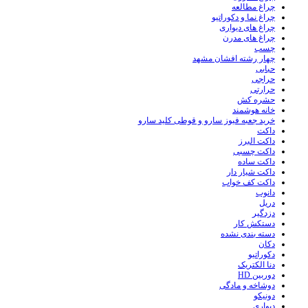
چراغ مطالعه
چراغ نما و دکوراتیو
چراغ های دیواری
چراغ های مدرن
چسب
چهار رشته افشان مشهد
حبابی
حراجی
حرارتی
حشره کش
خانه هوشمند
خرید جعبه فیوز سارو و قوطی کلید سارو
داکت
داکت البرز
داکت چسبی
داکت ساده
داکت شیار دار
داکت کف خواب
دانوب
دریل
دزدگیر
دستکش کار
دسته بندی نشده
دکان
دکوراتیو
دنا الکتریک
دوربین HD
دوشاخه و مادگی
دونیکو
دیواری