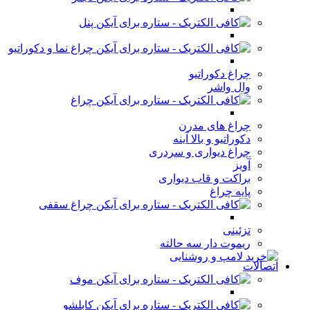
پنل
چراغ نما و دکوراتیو
چراغ دکوراتیو
وال واشر
چراغ
چراغ های مدرن
دکوراتیو و بالا آینه
چراغ دیواری و سردری
آویز
براکت و قاب دیواری
پایه چراغ
چراغ سقفی
تزئینی
ریموت دار سه حالته
اتصالات
موف
کابلشو