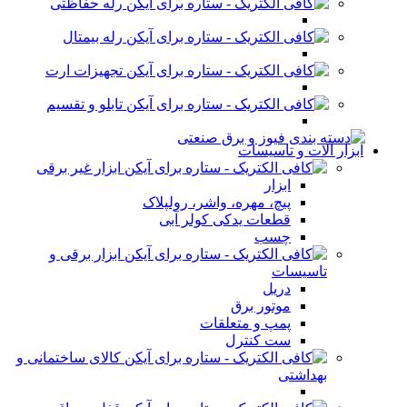
رله حفاظتی
رله بیمتال
تجهیزات ارت
تابلو و تقسیم
ابزار آلات و تاسیسات
ابزار غیر برقی
ابزار
پیچ، مهره، واشر، رولپلاک
قطعات یدکی کولر آبی
چسب
ابزار برقی و
تاسیسات
دریل
موتور برق
پمپ و متعلقات
ست کنترل
کالای ساختمانی و
بهداشتی