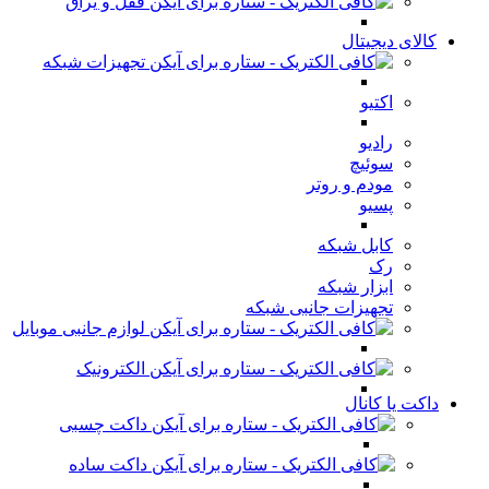
قفل و یراق
کالای دیجیتال
تجهیزات شبکه
اکتیو
رادیو
سوئیچ
مودم و روتر
پسیو
کابل شبکه
رک
ابزار شبکه
تجهیزات جانبی شبکه
لوازم جانبی موبایل
الکترونیک
داکت یا کانال
داکت چسبی
داکت ساده