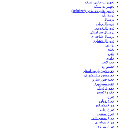
تجهیزات جانبی شبکه
تجهیزات شبکه
ترانس های حفاظتی (stabilizer)
ترانکینگ
ترمینال
ترمینال ریلی
ترمینال زوجی
ترمینال سرامیکی
ترمینال شاخه ای
ترمینال فشاری
تزئینی
تغذیه
تلفن
جامپر
جت لایت
جشنواره
جعبه فیوز پارس استار
جعبه فیوز دنا الکتریک
جعبه فیوز سارو
جعبه مینیاتوری
جک پارکینگ
جک و اکسس
چراغ
چراغ خواب
چراغ دکوراتیو
چراغ ریلی
چراغ سقفی
چراغ سقفی آلما
چراغ سوله ای
چراغ شارژی