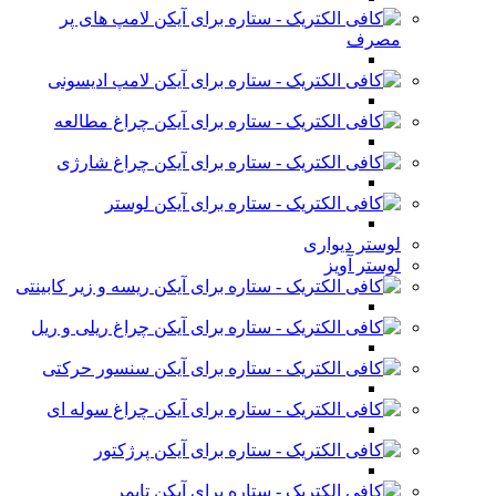
لامپ های پر
مصرف
لامپ ادیسونی
چراغ مطالعه
چراغ شارژی
لوستر
لوستر دیواری
لوستر آویز
ریسه و زیر کابینتی
چراغ ریلی و ریل
سنسور حرکتی
چراغ سوله ای
پرژکتور
تایمر