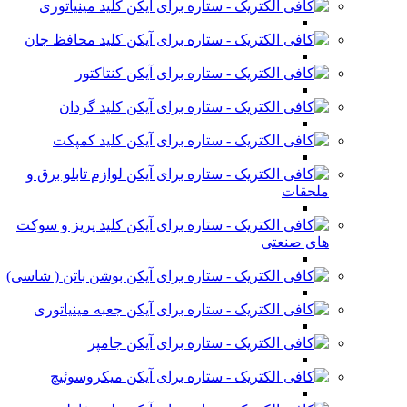
کلید مینیاتوری
کلید محافظ جان
کنتاکتور
کلید گردان
کلید کمپکت
لوازم تابلو برق و
ملحقات
کلید پریز و سوکت
های صنعتی
بوشن باتن ( شاسی)
جعبه مینیاتوری
جامپر
میکروسوئیچ