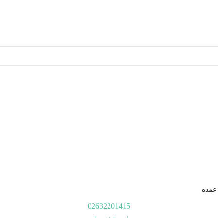
عمده
02632201415