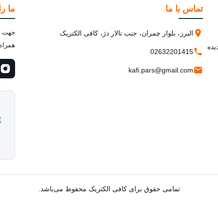
تماس با ما
ما را
جهت اط
البرز، بلوار چمران، جنب تالار دژ، کافی الکتریک
همراه 
یده
02632201415
kafi.pars@gmail.com
تمامی حقوق برای کافی الکتریک محفوظ می‌باشد.