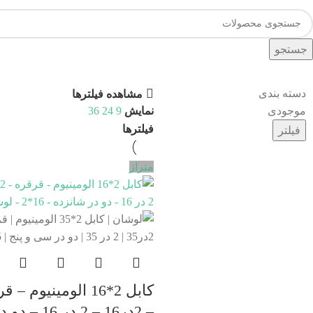
جستجو
دسته بندی
مشاهده فیلترها
موجودی
نمایش
9
24
36
فیلترها
فیلتر
متراژ
كابل 2*16 الومينيوم –
– 2در16 – 2 در 16 – دو