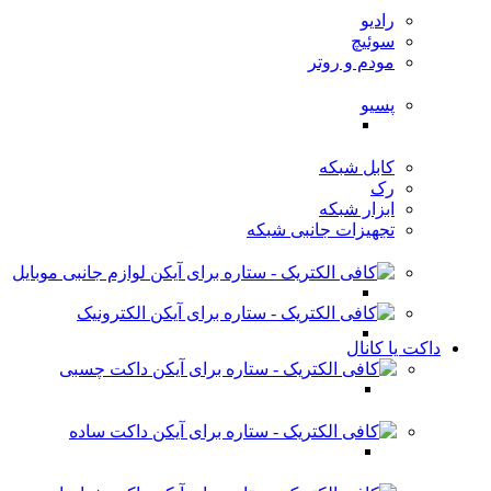
رادیو
سوئیچ
مودم و روتر
پسیو
کابل شبکه
رک
ابزار شبکه
تجهیزات جانبی شبکه
لوازم جانبی موبایل
الکترونیک
داکت یا کانال
داکت چسبی
داکت ساده