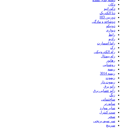
دسته بندی نشده
دکان
دکوراتیو
دنا الکتریک
دوربین HD
دوشاخه و مادگی
دونیکو
دیواری
رابط
رادیو
راما اسمارت
رک
رله الکترونیکی
رله بیمتال
رهانور
روشنایی
ریسه
ریسه 3014
ریموت
ریموت دار
زانو برق
زانو عصایی برق
زنگ
ساختمانی
سانورتر
سایر موارد
ست کنترل
سحر
سر سیم برنجی
سرپیچ