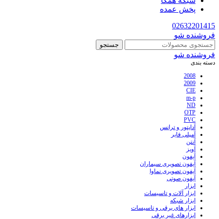
شبکه همکا
پخش عمده
02632201415
فروشنده شو
جستجو
فروشنده شو
دسته بندی
2008
2009
CIE
m-p
ND
OTP
PVC
آداپتور و ترانس
آمپلی فایر
آنتن
آویز
آیفون
آیفون تصویری سیماران
آیفون تصویری نماوا
آیفون صوتی
ابزار
ابزار آلات و تاسیسات
ابزار شبکه
ابزار های برقی و تاسیسات
ابزارهای غیر برقی