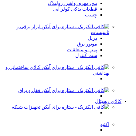
پیچ، مهره، واشر، رولپلاک
قطعات یدکی کولر آبی
چسب
ابزار برقی و
تاسیسات
دریل
موتور برق
پمپ و متعلقات
ست کنترل
کالای ساختمانی و
بهداشتی
قفل و یراق
کالای دیجیتال
تجهیزات شبکه
اکتیو