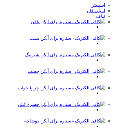
اسپلیتر
آمپلی فایر
تپاف
تلفن
بست
شیرینگ
چسب
چراغ خواب
حشره کش
دوشاخه