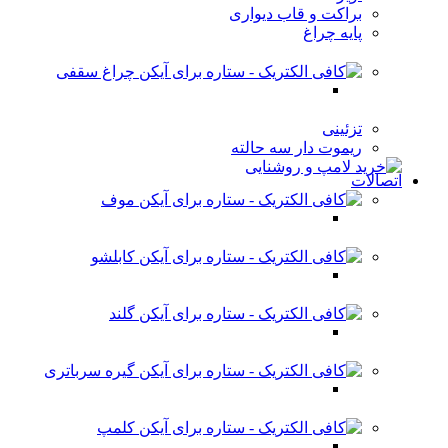
براکت و قاب دیواری
پایه چراغ
چراغ سقفی
تزئینی
ریموت دار سه حالته
اتصالات
موف
کابلشو
گلند
گیره سرباتری
کلمپ