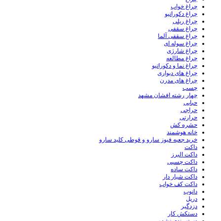
چراغ خواب
چراغ دکوراتیو
چراغ ریلی
چراغ سقفی
چراغ سقفی آلما
چراغ سوله ای
چراغ شارژی
چراغ مطالعه
چراغ نما و دکوراتیو
چراغ های دیواری
چراغ های مدرن
چسب
چهار رشته افشان مشهد
حبابی
حراجی
حرارتی
حشره کش
خانه هوشمند
خرید جعبه فیوز سارو و قوطی کلید سارو
داکت
داکت البرز
داکت چسبی
داکت ساده
داکت شیار دار
داکت کف خواب
دانوب
دریل
دزدگیر
دستکش کار