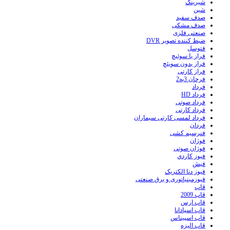
شیرینگ
شین
صدف سفید
صدف مشکی
صنعتی فلزی
ضبط کننده تصویر DVR
فتوسل
فراز با سوئیچ
فراز بدون سویئچ
فراز کارتی
فرحان 3به2
فرداد
فرداد HD
فرداد صوتی
فرداد کارتی
فرداد لمسی کارتی سیماران
فردان
فنرسیم کشی
فوژان
فوژان صوتی
فيوز کاردي
فیش
فیوز دنا الکتریک
فیوزمینیاتوری و برق صنعتی
قاب
قاب 2009
قاب ارس
قاب اسپادانا
قاب اسپیناس
قاب الیزه