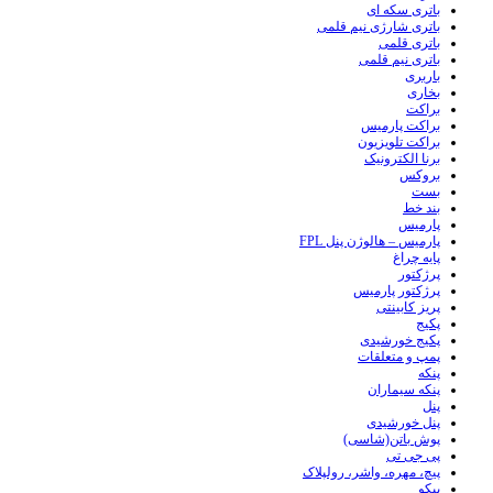
باتری سکه ای
باتری شارژی نیم قلمی
باتری قلمی
باتری نیم قلمی
باربری
بخاری
براکت
براکت پارمیس
براکت تلویزیون
برنا الکترونیک
بروکس
بست
بند خط
پارمیس
پارمیس – هالوژن پنل FPL
پایه چراغ
پرژکتور
پرژکتور پارمیس
پریز کابینتی
پکیج
پکیج خورشیدی
پمپ و متعلقات
پنکه
پنکه سیماران
پنل
پنل خورشیدی
پوش باتن(شاسی)
پی جی تی
پیچ، مهره، واشر، رولپلاک
پیکو