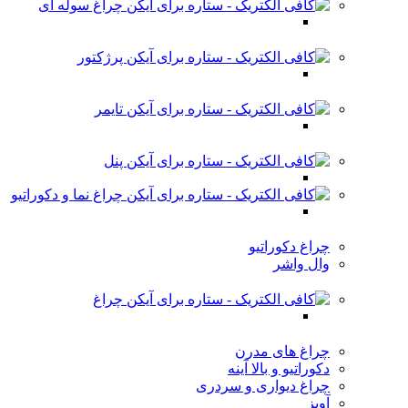
چراغ سوله ای
پرژکتور
تایمر
پنل
چراغ نما و دکوراتیو
چراغ دکوراتیو
وال واشر
چراغ
چراغ های مدرن
دکوراتیو و بالا آینه
چراغ دیواری و سردری
آویز