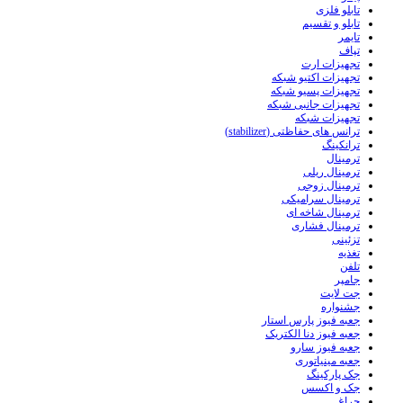
تابلو فلزی
تابلو و تقسیم
تایمر
تپاف
تجهیزات ارت
تجهیزات اکتیو شبکه
تجهیزات پسیو شبکه
تجهیزات جانبی شبکه
تجهیزات شبکه
ترانس های حفاظتی (stabilizer)
ترانکینگ
ترمینال
ترمینال ریلی
ترمینال زوجی
ترمینال سرامیکی
ترمینال شاخه ای
ترمینال فشاری
تزئینی
تغذیه
تلفن
جامپر
جت لایت
جشنواره
جعبه فیوز پارس استار
جعبه فیوز دنا الکتریک
جعبه فیوز سارو
جعبه مینیاتوری
جک پارکینگ
جک و اکسس
چراغ