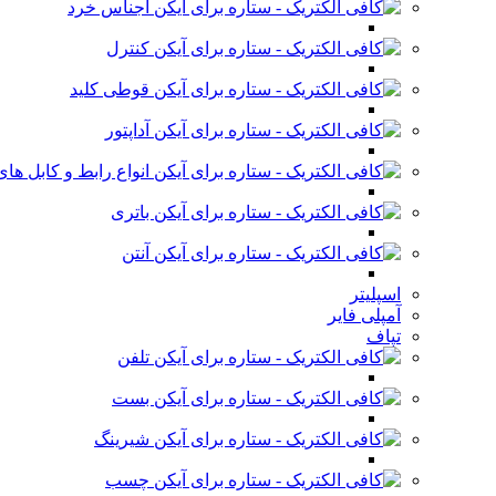
اجناس خرد
کنترل
قوطی کلید
آداپتور
انواع رابط و کابل ه
باتری
آنتن
اسپلیتر
آمپلی فایر
تپاف
تلفن
بست
شیرینگ
چسب