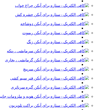
چراغ خواب
حشره کش
دوشاخه
ریموت
زنگ
سرمایشی ، پنکه
گرمایشی ، بخاری
سرپیچ
فنر سیم کشی
گیره سرباتری
هویه و ملزومات جانب
براکت تلویزیون