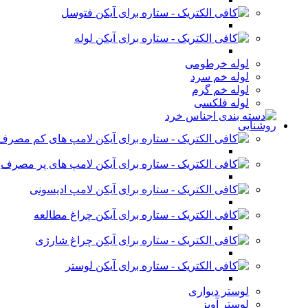
فتوسل
لوله
لوله خرطومی
لوله خم سرد
لوله خم گرم
لوله فلکسی
روشنایی
لامپ های کم مصرف
لامپ های پر مصرف
لامپ ادیسونی
چراغ مطالعه
چراغ شارژی
لوستر
لوستر دیواری
لوستر آویز