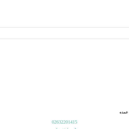
عمده
02632201415