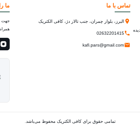
تماس با ما
ما را
جهت اط
البرز، بلوار چمران، جنب تالار دژ، کافی الکتریک
همراه 
یده
02632201415
kafi.pars@gmail.com
تمامی حقوق برای کافی الکتریک محفوظ می‌باشد.