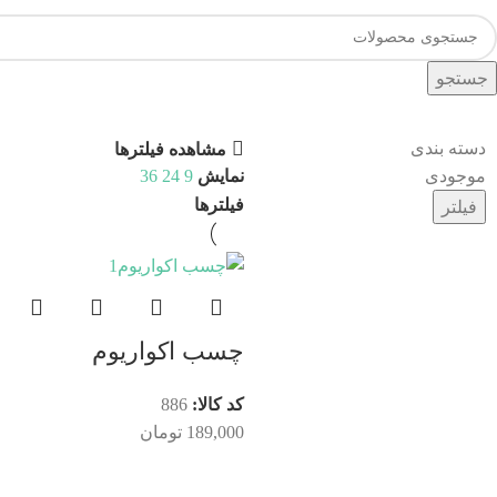
جستجو
دسته بندی
مشاهده فیلترها
موجودی
نمایش
9
24
36
فیلترها
فیلتر
چسب اكواريوم
کد کالا:
886
189,000
تومان