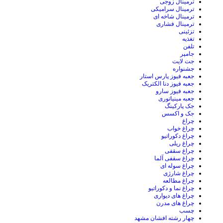
ترمینال زوجی
ترمینال سرامیکی
ترمینال شاخه ای
ترمینال فشاری
تزئینی
تغذیه
تلفن
جامپر
جت لایت
جشنواره
جعبه فیوز پارس استار
جعبه فیوز دنا الکتریک
جعبه فیوز سارو
جعبه مینیاتوری
جک پارکینگ
جک و اکسس
چراغ
چراغ خواب
چراغ دکوراتیو
چراغ ریلی
چراغ سقفی
چراغ سقفی آلما
چراغ سوله ای
چراغ شارژی
چراغ مطالعه
چراغ نما و دکوراتیو
چراغ های دیواری
چراغ های مدرن
چسب
چهار رشته افشان مشهد