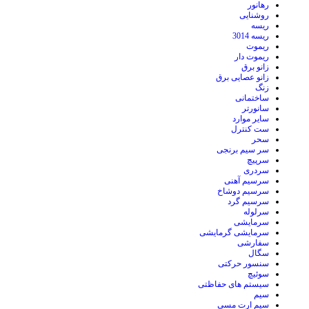
رهانور
روشنایی
ریسه
ریسه 3014
ریموت
ریموت دار
زانو برق
زانو عصایی برق
زنگ
ساختمانی
سانورتر
سایر موارد
ست کنترل
سحر
سر سیم برنجی
سرپیچ
سردری
سرسیم آهنی
سرسیم دوشاخ
سرسیم گرد
سرلوله
سرمایشی
سرمایشی گرمایشی
سفارشی
سگال
سنسور حرکتی
سوئیچ
سیستم های حفاظتی
سیم
سیم ارت مسی