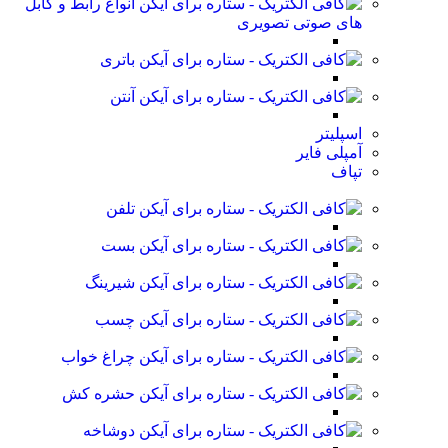
انواع رابط و کابل
های صوتی تصویری
باتری
آنتن
اسپلیتر
آمپلی فایر
تپاف
تلفن
بست
شیرینگ
چسب
چراغ خواب
حشره کش
دوشاخه