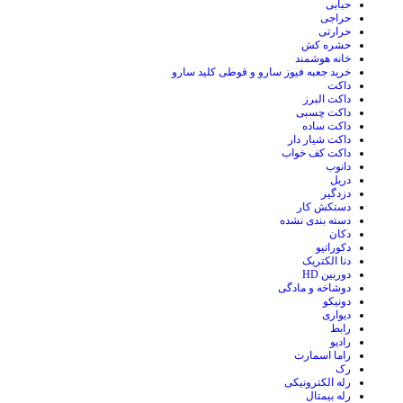
حبابی
حراجی
حرارتی
حشره کش
خانه هوشمند
خرید جعبه فیوز سارو و قوطی کلید سارو
داکت
داکت البرز
داکت چسبی
داکت ساده
داکت شیار دار
داکت کف خواب
دانوب
دریل
دزدگیر
دستکش کار
دسته بندی نشده
دکان
دکوراتیو
دنا الکتریک
دوربین HD
دوشاخه و مادگی
دونیکو
دیواری
رابط
رادیو
راما اسمارت
رک
رله الکترونیکی
رله بیمتال