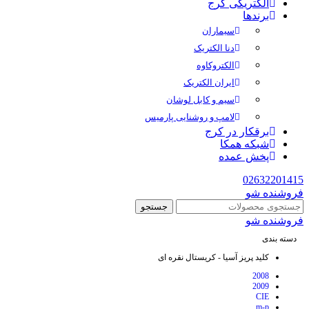
الکتریکی کرج
برندها
سیماران
دنا الکتریک
الکتروکاوه
ایران الکتریک
سیم و کابل لوشان
لامپ و روشنایی پارمیس
برقکار در کرج
شبکه همکا
پخش عمده
02632201415
فروشنده شو
جستجو
فروشنده شو
دسته بندی
کلید پریز آسیا - کریستال نقره ای
2008
2009
CIE
m-p