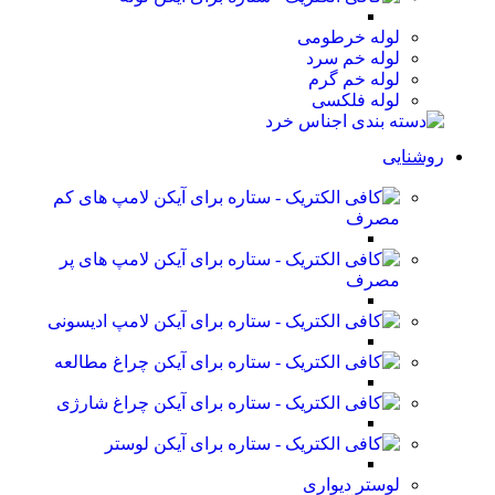
لوله خرطومی
لوله خم سرد
لوله خم گرم
لوله فلکسی
روشنایی
لامپ های کم
مصرف
لامپ های پر
مصرف
لامپ ادیسونی
چراغ مطالعه
چراغ شارژی
لوستر
لوستر دیواری