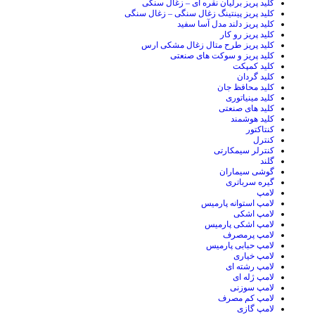
کلید پریز برلیان نقره ای – زغال سنگی
کلید پریز پینتینگ زغال سنگی – زغال سنگی
کلید پریز دلند مدل آسا سفید
کلید پریز رو کار
کلید پریز طرح متال زغال مشکی ارس
کلید پریز و سوکت های صنعتی
کلید کمپکت
کلید گردان
کلید محافظ جان
کلید مینیاتوری
کلید های صنعتی
کلید هوشمند
کنتاکتور
کنترل
کنترلر سیمکارتی
گلند
گوشی سیماران
گیره سرباتری
لامپ
لامپ استوانه پارمیس
لامپ اشکی
لامپ اشکی پارمیس
لامپ پرمصرف
لامپ حبابی پارمیس
لامپ خیاری
لامپ رشته ای
لامپ ژله ای
لامپ سوزنی
لامپ کم مصرف
لامپ گازی