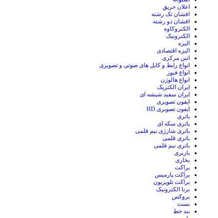
اعلان حریق
افشان تک رشته
افشان دو رشته
الکتروکاوه
الکترونیک
الیزه
الیزه اقتصادی
انتن مرکزی
انواع رابط و کابل های صوتی و تصویری
انواع فیوز
انواع هالوژن
ایران الکتریک
ایران سفید شیشه ای
ایفون تصویری
ایفون تصویری HD
باتری
باتری سکه ای
باتری شارژی نیم قلمی
باتری قلمی
باتری نیم قلمی
باربری
بخاری
براکت
براکت پارمیس
براکت تلویزیون
برنا الکترونیک
بروکس
بست
بند خط