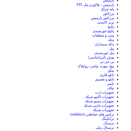
پارمیس
پارمیس – هالوژن پنل FPL
پایه چراغ
پرژکتور
پرژکتور پارمیس
پریز کابینتی
پکیج
پکیج خورشیدی
پمپ و متعلقات
پنکه
پنکه سیماران
پنل
پنل خورشیدی
پوش باتن(شاسی)
پی جی تی
پیچ، مهره، واشر، رولپلاک
پیکو
تابلو فلزی
تابلو و تقسیم
تایمر
تپاف
تجهیزات ارت
تجهیزات اکتیو شبکه
تجهیزات پسیو شبکه
تجهیزات جانبی شبکه
تجهیزات شبکه
ترانس های حفاظتی (stabilizer)
ترانکینگ
ترمینال
ترمینال ریلی