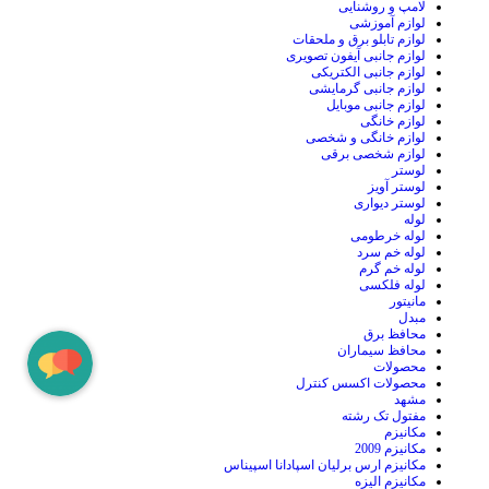
لامپ و روشنایی
لوازم آموزشی
لوازم تابلو برق و ملحقات
لوازم جانبی آیفون تصویری
لوازم جانبی الکتریکی
لوازم جانبی گرمایشی
لوازم جانبی موبایل
لوازم خانگی
لوازم خانگی و شخصی
لوازم شخصی برقی
لوستر
لوستر آویز
لوستر دیواری
لوله
لوله خرطومی
لوله خم سرد
لوله خم گرم
لوله فلکسی
مانیتور
مبدل
محافظ برق
محافظ سیماران
محصولات
محصولات اکسس کنترل
مشهد
مفتول تک رشته
مکانیزم
مکانیزم 2009
مکانیزم ارس برلیان اسپادانا اسپیناس
مکانیزم الیزه