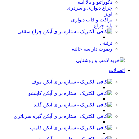
دکوراتیو و بالا آینه
چراغ دیواری و سردری
آویز
براکت و قاب دیواری
پایه چراغ
چراغ سقفی
تزئینی
ریموت دار سه حالته
اتصالات
موف
کابلشو
گلند
گیره سرباتری
کلمپ