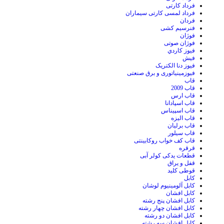
فرداد کارتی
فرداد لمسی کارتی سیماران
فردان
فنرسیم کشی
فوژان
فوژان صوتی
فيوز کاردي
فیش
فیوز دنا الکتریک
فیوزمینیاتوری و برق صنعتی
قاب
قاب 2009
قاب ارس
قاب اسپادانا
قاب اسپیناس
قاب الیزه
قاب برلیان
قاب سیلور
قاب کف خواب روکابینتی
قرقره
قطعات یدکی کولر آبی
قفل و یراق
قوطی کلید
کابل
کابل آلومینیوم لوشان
کابل افشان
کابل افشان پنج رشته
کابل افشان چهار رشته
کابل افشان دو رشته
کابل افشان سه رشته