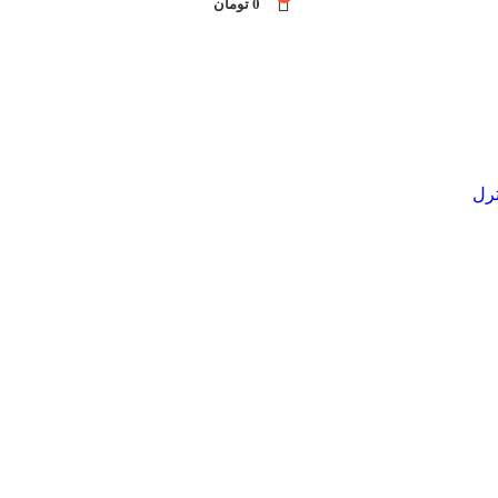
0
تومان
رل