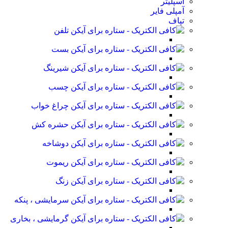
اسپلیتر
آمپلی فایر
تپاف
تلفن
بست
شیرینگ
چسب
چراغ خواب
حشره کش
دوشاخه
ریموت
زنگ
سرمایشی ، پنکه
گرمایشی ، بخاری