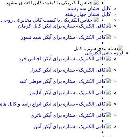
کابل افشان مشهد
کابل افشان سه رشته
کابل افشان چهار رشته
کابل مخابراتی زوجی
کابل کرمان
سیم نسوز
لوازم جانبی الکتریکی
اجناس خرد
کنترل
قوطی کلید
آداپتور
انواع رابط و کابل ه
باتری
آنتن