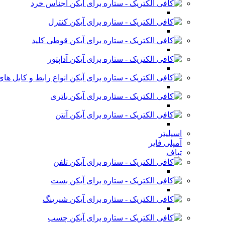
اجناس خرد
کنترل
قوطی کلید
آداپتور
انواع رابط و کابل ه
باتری
آنتن
اسپلیتر
آمپلی فایر
تپاف
تلفن
بست
شیرینگ
چسب