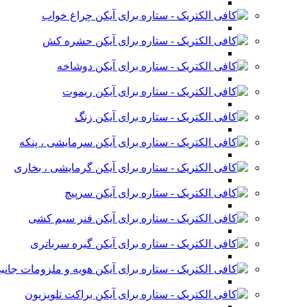
چراغ خواب
حشره کش
دوشاخه
ریموت
زنگ
سرمایشی ، پنکه
گرمایشی ، بخاری
سرپیچ
فنر سیم کشی
گیره سرباتری
هویه و ملزومات جانب
براکت تلویزیون