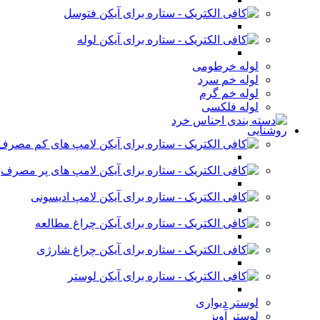
فتوسل
لوله
لوله خرطومی
لوله خم سرد
لوله خم گرم
لوله فلکسی
روشنایی
لامپ های کم مصرف
لامپ های پر مصرف
لامپ ادیسونی
چراغ مطالعه
چراغ شارژی
لوستر
لوستر دیواری
لوستر آویز