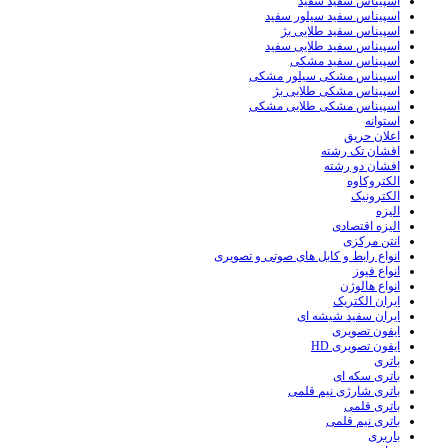
اسپیناس سفید سفید
اسپیناس سفید سیلور سفید
اسپیناس سفید طلایی بژ
اسپیناس سفید طلایی سفید
اسپیناس سفید مشکی
اسپیناس مشکی سیلور مشکی
اسپیناس مشکی طلایی بژ
اسپیناس مشکی طلایی مشکی
استوانه
اعلان حریق
افشان تک رشته
افشان دو رشته
الکتروکاوه
الکترونیک
الیزه
الیزه اقتصادی
انتن مرکزی
انواع رابط و کابل های صوتی و تصویری
انواع فیوز
انواع هالوژن
ایران الکتریک
ایران سفید شیشه ای
ایفون تصویری
ایفون تصویری HD
باتری
باتری سکه ای
باتری شارژی نیم قلمی
باتری قلمی
باتری نیم قلمی
باربری