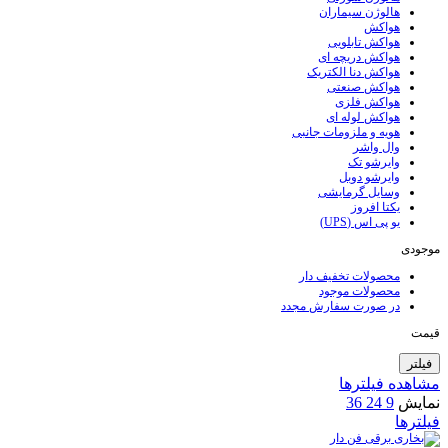
هالوژن سیماران
هواکش
هواکش تابلویی
هواکش دریچه ای
هواکش دنا الکتریک
هواکش صنعتی
هواکش فلزی
هواکش لوله ای
هویه و ملزومات جانبی
وال واشر
وایرشو تک
وایرشو دوبل
وسایل گرمایشی
یکتا افروز
یو پی اس (UPS)
موجودی
محصولات تخفیف دار
محصولات موجود
در صورت سفارش مجدد
قیمت
فیلتر
مشاهده فیلترها
نمایش
9
24
36
فیلترها