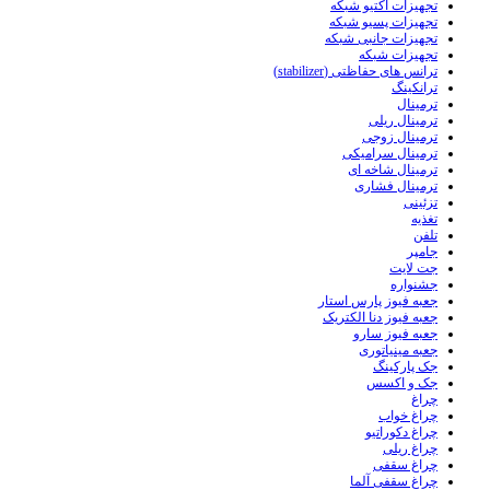
تجهیزات اکتیو شبکه
تجهیزات پسیو شبکه
تجهیزات جانبی شبکه
تجهیزات شبکه
ترانس های حفاظتی (stabilizer)
ترانکینگ
ترمینال
ترمینال ریلی
ترمینال زوجی
ترمینال سرامیکی
ترمینال شاخه ای
ترمینال فشاری
تزئینی
تغذیه
تلفن
جامپر
جت لایت
جشنواره
جعبه فیوز پارس استار
جعبه فیوز دنا الکتریک
جعبه فیوز سارو
جعبه مینیاتوری
جک پارکینگ
جک و اکسس
چراغ
چراغ خواب
چراغ دکوراتیو
چراغ ریلی
چراغ سقفی
چراغ سقفی آلما