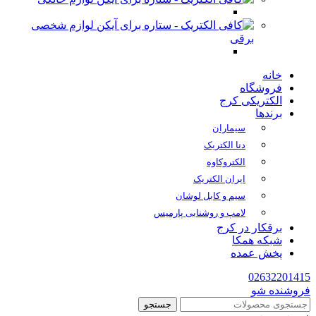
لوازم شخصی
برقی
خانه
فروشگاه
الکتریکی کرج
برندها
سیماران
دنا الکتریک
الکتروکاوه
ایران الکتریک
سیم و کابل لوشان
لامپ و روشنایی پارمیس
برقکار در کرج
شبکه همکا
پخش عمده
02632201415
فروشنده شو
جستجو