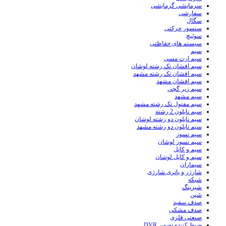
سرمایشی گرمایشی
سفارشی
سگال
سنسور حرکتی
سوئیچ
سیستم های حفاظتی
سیم
سیم ارت مسی
سیم افشان تک رشته لوشان
سیم افشان تک رشته مشهد
سیم افشان مشهد
سیم زیر گچی
سیم مشهد
سیم مفتول تک رشته مشهد
سیم نایلون 2 رشته
سیم نایلون دو رشته لوشان
سیم نایلون دو رشته مشهد
سیم نسوز
سیم نسوز لوشان
سیم و کابل
سیم و کابل لوشان
سیماران
شارژر و باتری شارژی
شبکه
شیرینگ
شین
صدف سفید
صدف مشکی
صنعتی فلزی
ضبط کننده تصویر DVR