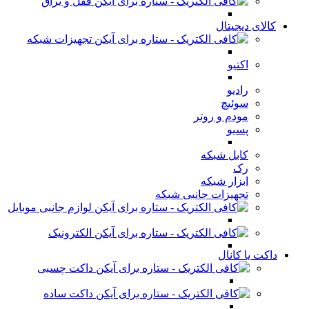
قفل و یراق
کالای دیجیتال
تجهیزات شبکه
اکتیو
رادیو
سوئیچ
مودم و روتر
پسیو
کابل شبکه
رک
ابزار شبکه
تجهیزات جانبی شبکه
لوازم جانبی موبایل
الکترونیک
داکت یا کانال
داکت چسبی
داکت ساده