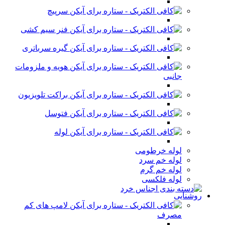
سرپیچ
فنر سیم کشی
گیره سرباتری
هویه و ملزومات
جانبی
براکت تلویزیون
فتوسل
لوله
لوله خرطومی
لوله خم سرد
لوله خم گرم
لوله فلکسی
روشنایی
لامپ های کم
مصرف