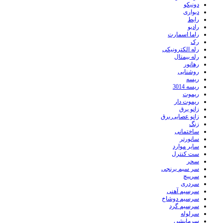
دونیکو
دیواری
رابط
رادیو
راما اسمارت
رک
رله الکترونیکی
رله بیمتال
رهانور
روشنایی
ریسه
ریسه 3014
ریموت
ریموت دار
زانو برق
زانو عصایی برق
زنگ
ساختمانی
سانورتر
سایر موارد
ست کنترل
سحر
سر سیم برنجی
سرپیچ
سردری
سرسیم آهنی
سرسیم دوشاخ
سرسیم گرد
سرلوله
سرمایشی