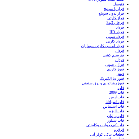
فتوسل
فراز با سوئیچ
فراز بدون سویئچ
فراز کارتی
فرحان 3به2
فرداد
فرداد HD
فرداد صوتی
فرداد کارتی
فرداد لمسی کارتی سیماران
فردان
فنرسیم کشی
فوژان
فوژان صوتی
فيوز کاردي
فیش
فیوز دنا الکتریک
فیوزمینیاتوری و برق صنعتی
قاب
قاب 2009
قاب ارس
قاب اسپادانا
قاب اسپیناس
قاب الیزه
قاب برلیان
قاب سیلور
قاب کف خواب روکابینتی
قرقره
قطعات یدکی کولر آبی