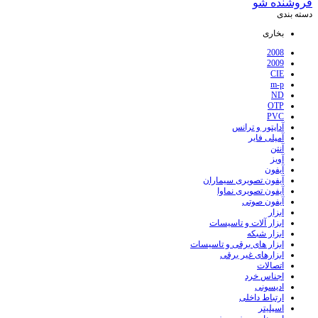
فروشنده شو
دسته بندی
بخاری
2008
2009
CIE
m-p
ND
OTP
PVC
آداپتور و ترانس
آمپلی فایر
آنتن
آویز
آیفون
آیفون تصویری سیماران
آیفون تصویری نماوا
آیفون صوتی
ابزار
ابزار آلات و تاسیسات
ابزار شبکه
ابزار های برقی و تاسیسات
ابزارهای غیر برقی
اتصالات
اجناس خرد
ادیسونی
ارتباط داخلی
اسپلیتر