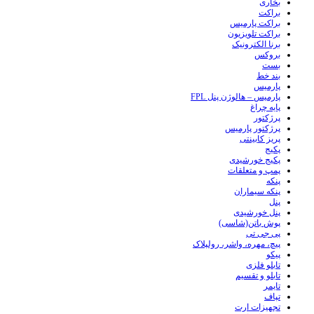
بخاری
براکت
براکت پارمیس
براکت تلویزیون
برنا الکترونیک
بروکس
بست
بند خط
پارمیس
پارمیس – هالوژن پنل FPL
پایه چراغ
پرژکتور
پرژکتور پارمیس
پریز کابینتی
پکیج
پکیج خورشیدی
پمپ و متعلقات
پنکه
پنکه سیماران
پنل
پنل خورشیدی
پوش باتن(شاسی)
پی جی تی
پیچ، مهره، واشر، رولپلاک
پیکو
تابلو فلزی
تابلو و تقسیم
تایمر
تپاف
تجهیزات ارت