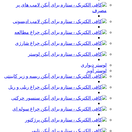
لامپ های پر
مصرف
لامپ ادیسونی
چراغ مطالعه
چراغ شارژی
لوستر
لوستر دیواری
لوستر آویز
ریسه و زیر کابینتی
چراغ ریلی و ریل
سنسور حرکتی
چراغ سوله ای
پرژکتور
تایمر