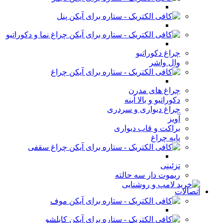
پنل
چراغ نما و دکوراتیو
چراغ دکوراتیو
وال واشر
چراغ
چراغ های مدرن
دکوراتیو و بالا آینه
چراغ دیواری و سردری
آویز
براکت و قاب دیواری
پایه چراغ
چراغ سقفی
تزئینی
ریموت دار سه حالته
اتصالات
موف
کابلشو