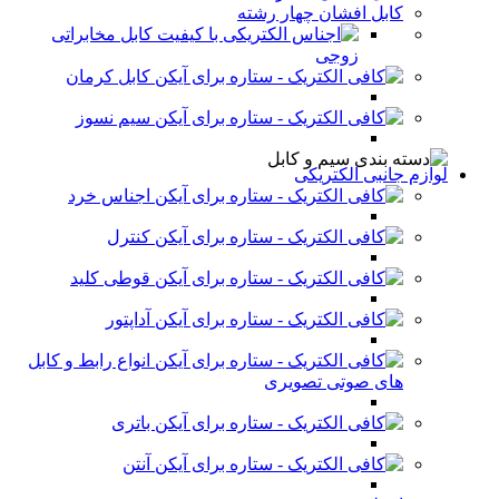
کابل افشان چهار رشته
کابل مخابراتی
زوجی
کابل کرمان
سیم نسوز
لوازم جانبی الکتریکی
اجناس خرد
کنترل
قوطی کلید
آداپتور
انواع رابط و کابل
های صوتی تصویری
باتری
آنتن