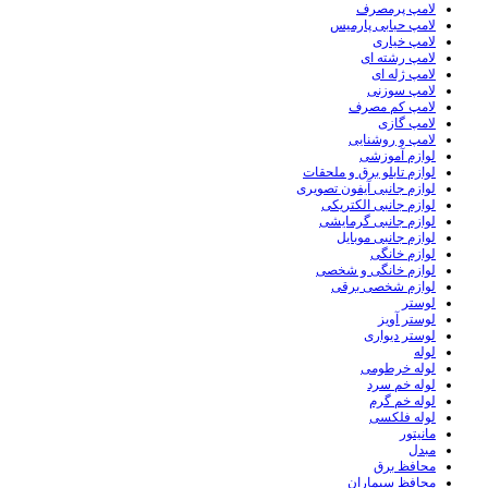
لامپ پرمصرف
لامپ حبابی پارمیس
لامپ خیاری
لامپ رشته ای
لامپ ژله ای
لامپ سوزنی
لامپ کم مصرف
لامپ گازی
لامپ و روشنایی
لوازم آموزشی
لوازم تابلو برق و ملحقات
لوازم جانبی آیفون تصویری
لوازم جانبی الکتریکی
لوازم جانبی گرمایشی
لوازم جانبی موبایل
لوازم خانگی
لوازم خانگی و شخصی
لوازم شخصی برقی
لوستر
لوستر آویز
لوستر دیواری
لوله
لوله خرطومی
لوله خم سرد
لوله خم گرم
لوله فلکسی
مانیتور
مبدل
محافظ برق
محافظ سیماران