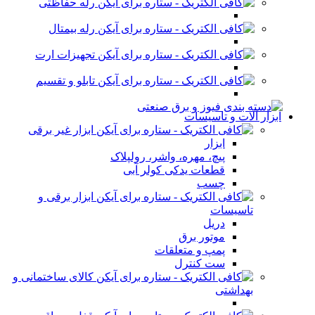
رله حفاظتی
رله بیمتال
تجهیزات ارت
تابلو و تقسیم
ابزار آلات و تاسیسات
ابزار غیر برقی
ابزار
پیچ، مهره، واشر، رولپلاک
قطعات یدکی کولر آبی
چسب
ابزار برقی و
تاسیسات
دریل
موتور برق
پمپ و متعلقات
ست کنترل
کالای ساختمانی و
بهداشتی