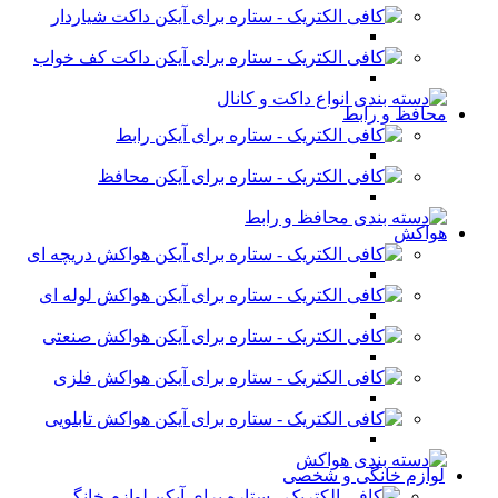
داکت شیاردار
داکت کف خواب
محافظ و رابط
رابط
محافظ
هواکش
هواکش دریچه ای
هواکش لوله ای
هواکش صنعتی
هواکش فلزی
هواکش تابلویی
لوازم خانگی و شخصی
لوازم خانگی