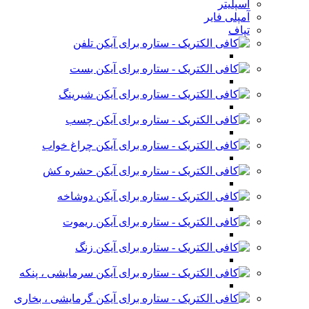
اسپلیتر
آمپلی فایر
تپاف
تلفن
بست
شیرینگ
چسب
چراغ خواب
حشره کش
دوشاخه
ریموت
زنگ
سرمایشی ، پنکه
گرمایشی ، بخاری