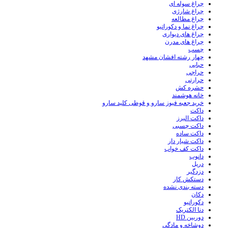
چراغ سوله ای
چراغ شارژی
چراغ مطالعه
چراغ نما و دکوراتیو
چراغ های دیواری
چراغ های مدرن
چسب
چهار رشته افشان مشهد
حبابی
حراجی
حرارتی
حشره کش
خانه هوشمند
خرید جعبه فیوز سارو و قوطی کلید سارو
داکت
داکت البرز
داکت چسبی
داکت ساده
داکت شیار دار
داکت کف خواب
دانوب
دریل
دزدگیر
دستکش کار
دسته بندی نشده
دکان
دکوراتیو
دنا الکتریک
دوربین HD
دوشاخه و مادگی