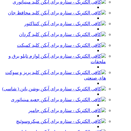
کلید مینیاتوری
کلید محافظ جان
کنتاکتور
کلید گردان
کلید کمپکت
لوازم تابلو برق و
ملحقات
کلید پریز و سوکت
های صنعتی
بوشن باتن ( شاسی)
جعبه مینیاتوری
جامپر
میکروسوئیچ