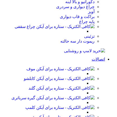
دکوراتیو و بالا آینه
چراغ دیواری و سردری
آویز
براکت و قاب دیواری
پایه چراغ
چراغ سقفی
تزئینی
ریموت دار سه حالته
اتصالات
موف
کابلشو
گلند
گیره سرباتری
کلمپ