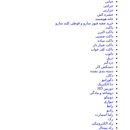
حبابی
حراجی
حرارتی
حشره کش
خانه هوشمند
خرید جعبه فیوز سارو و قوطی کلید سارو
داکت
داکت البرز
داکت چسبی
داکت ساده
داکت شیار دار
داکت کف خواب
دانوب
دریل
دزدگیر
دستکش کار
دسته بندی نشده
دکان
دکوراتیو
دنا الکتریک
دوربین HD
دوشاخه و مادگی
دونیکو
دیواری
رابط
رادیو
راما اسمارت
رک
رله الکترونیکی
رله بیمتال