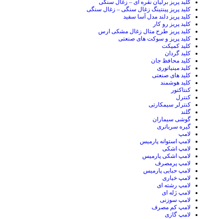
کلید پریز برلیان نقره ای – زغال سنگی
کلید پریز پینتینگ زغال سنگی – زغال سنگی
کلید پریز دلند مدل آسا سفید
کلید پریز رو کار
کلید پریز طرح متال زغال مشکی ارس
کلید پریز و سوکت های صنعتی
کلید کمپکت
کلید گردان
کلید محافظ جان
کلید مینیاتوری
کلید های صنعتی
کلید هوشمند
کنتاکتور
کنترل
کنترلر سیمکارتی
گلند
گوشی سیماران
گیره سرباتری
لامپ
لامپ استوانه پارمیس
لامپ اشکی
لامپ اشکی پارمیس
لامپ پرمصرف
لامپ حبابی پارمیس
لامپ خیاری
لامپ رشته ای
لامپ ژله ای
لامپ سوزنی
لامپ کم مصرف
لامپ گازی