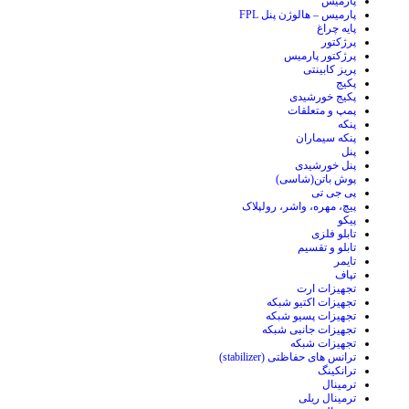
پارمیس
پارمیس – هالوژن پنل FPL
پایه چراغ
پرژکتور
پرژکتور پارمیس
پریز کابینتی
پکیج
پکیج خورشیدی
پمپ و متعلقات
پنکه
پنکه سیماران
پنل
پنل خورشیدی
پوش باتن(شاسی)
پی جی تی
پیچ، مهره، واشر، رولپلاک
پیکو
تابلو فلزی
تابلو و تقسیم
تایمر
تپاف
تجهیزات ارت
تجهیزات اکتیو شبکه
تجهیزات پسیو شبکه
تجهیزات جانبی شبکه
تجهیزات شبکه
ترانس های حفاظتی (stabilizer)
ترانکینگ
ترمینال
ترمینال ریلی