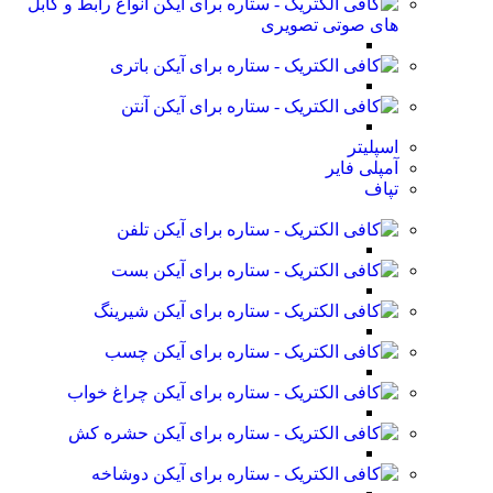
انواع رابط و کابل
های صوتی تصویری
باتری
آنتن
اسپلیتر
آمپلی فایر
تپاف
تلفن
بست
شیرینگ
چسب
چراغ خواب
حشره کش
دوشاخه