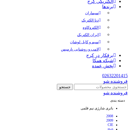
الکتریکی کرج
برندها
سیماران
دنا الکتریک
الکتروکاوه
ایران الکتریک
سیم و کابل لوشان
لامپ و روشنایی پارمیس
برقکار در کرج
شبکه همکا
پخش عمده
02632201415
فروشنده شو
جستجو
فروشنده شو
دسته بندی
باتری شارژی نیم قلمی
2008
2009
CIE
m-p