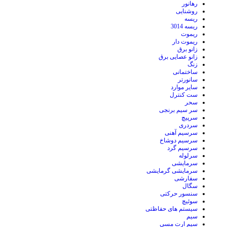
رهانور
روشنایی
ریسه
ریسه 3014
ریموت
ریموت دار
زانو برق
زانو عصایی برق
زنگ
ساختمانی
سانورتر
سایر موارد
ست کنترل
سحر
سر سیم برنجی
سرپیچ
سردری
سرسیم آهنی
سرسیم دوشاخ
سرسیم گرد
سرلوله
سرمایشی
سرمایشی گرمایشی
سفارشی
سگال
سنسور حرکتی
سوئیچ
سیستم های حفاظتی
سیم
سیم ارت مسی