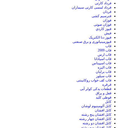
فرداد کارتی
فرداد لمسی کارتی سیماران
فردان
فنرسیم کشی
فوژان
فوژان صوتی
فيوز کاردي
فیش
فیوز دنا الکتریک
فیوزمینیاتوری و برق صنعتی
قاب
قاب 2009
قاب ارس
قاب اسپادانا
قاب اسپیناس
قاب الیزه
قاب برلیان
قاب سیلور
قاب کف خواب روکابینتی
قرقره
قطعات یدکی کولر آبی
قفل و یراق
قوطی کلید
کابل
کابل آلومینیوم لوشان
کابل افشان
کابل افشان پنج رشته
کابل افشان چهار رشته
کابل افشان دو رشته
کابل افشان سه رشته