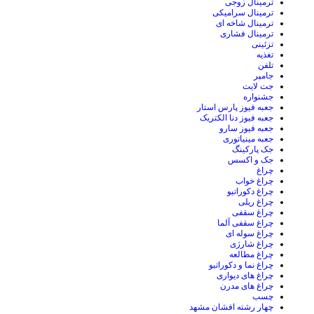
ترمینال زوجی
ترمینال سرامیکی
ترمینال شاخه ای
ترمینال فشاری
تزئینی
تغذیه
تلفن
جامپر
جت لایت
جشنواره
جعبه فیوز پارس استار
جعبه فیوز دنا الکتریک
جعبه فیوز سارو
جعبه مینیاتوری
جک پارکینگ
جک و اکسس
چراغ
چراغ خواب
چراغ دکوراتیو
چراغ ریلی
چراغ سقفی
چراغ سقفی آلما
چراغ سوله ای
چراغ شارژی
چراغ مطالعه
چراغ نما و دکوراتیو
چراغ های دیواری
چراغ های مدرن
چسب
چهار رشته افشان مشهد