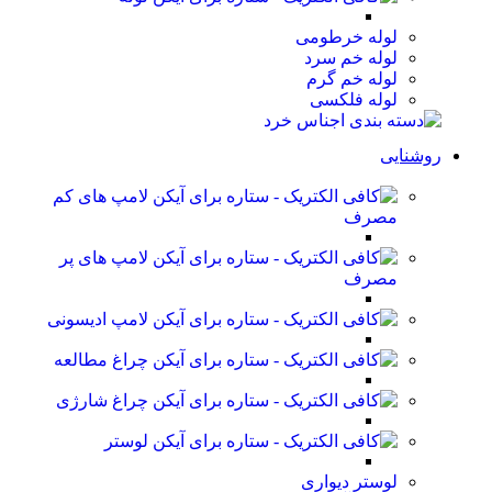
لوله خرطومی
لوله خم سرد
لوله خم گرم
لوله فلکسی
روشنایی
لامپ های کم
مصرف
لامپ های پر
مصرف
لامپ ادیسونی
چراغ مطالعه
چراغ شارژی
لوستر
لوستر دیواری