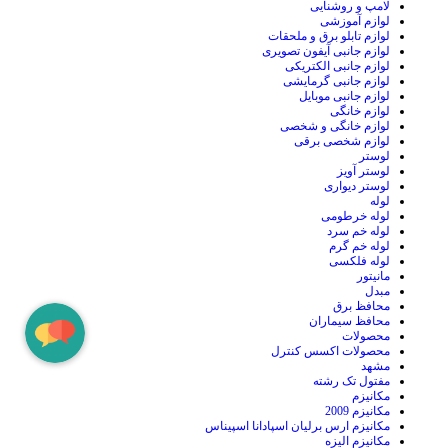
لامپ و روشنایی
لوازم آموزشی
لوازم تابلو برق و ملحقات
لوازم جانبی آیفون تصویری
لوازم جانبی الکتریکی
لوازم جانبی گرمایشی
لوازم جانبی موبایل
لوازم خانگی
لوازم خانگی و شخصی
لوازم شخصی برقی
لوستر
لوستر آویز
لوستر دیواری
لوله
لوله خرطومی
لوله خم سرد
لوله خم گرم
لوله فلکسی
مانیتور
مبدل
محافظ برق
محافظ سیماران
محصولات
محصولات اکسس کنترل
مشهد
مفتول تک رشته
مکانیزم
مکانیزم 2009
مکانیزم ارس برلیان اسپادانا اسپیناس
مکانیزم الیزه