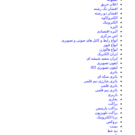
اعلان حریق
افشان تک رشته
افشان دو رشته
الکتروکاوه
الکترونیک
الیزه
الیزه اقتصادی
انتن مرکزی
انواع رابط و کابل های صوتی و تصویری
انواع فیوز
انواع هالوژن
ایران الکتریک
ایران سفید شیشه ای
ایفون تصویری
ایفون تصویری HD
باتری
باتری سکه ای
باتری شارژی نیم قلمی
باتری قلمی
باتری نیم قلمی
باربری
بخاری
براکت
براکت پارمیس
براکت تلویزیون
برنا الکترونیک
بروکس
بست
بند خط