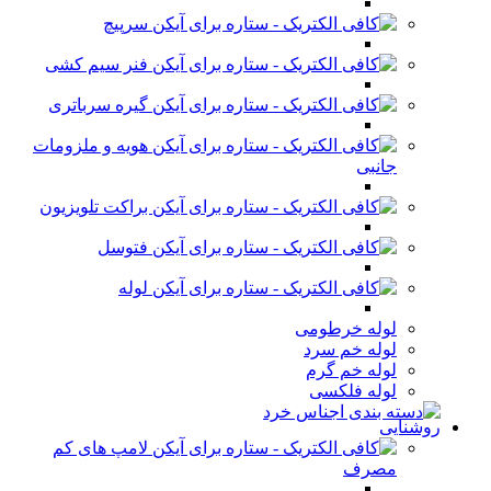
سرپیچ
فنر سیم کشی
گیره سرباتری
هویه و ملزومات
جانبی
براکت تلویزیون
فتوسل
لوله
لوله خرطومی
لوله خم سرد
لوله خم گرم
لوله فلکسی
روشنایی
لامپ های کم
مصرف