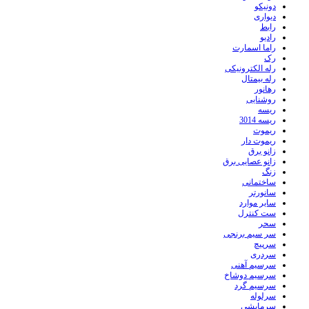
دونیکو
دیواری
رابط
رادیو
راما اسمارت
رک
رله الکترونیکی
رله بیمتال
رهانور
روشنایی
ریسه
ریسه 3014
ریموت
ریموت دار
زانو برق
زانو عصایی برق
زنگ
ساختمانی
سانورتر
سایر موارد
ست کنترل
سحر
سر سیم برنجی
سرپیچ
سردری
سرسیم آهنی
سرسیم دوشاخ
سرسیم گرد
سرلوله
سرمایشی