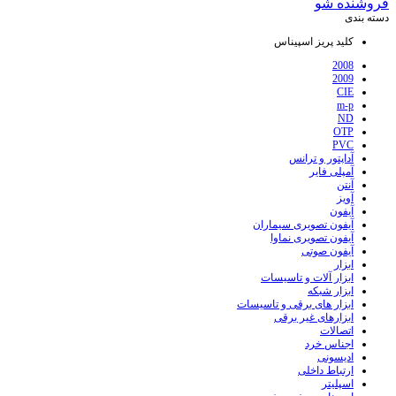
فروشنده شو
دسته بندی
کلید پریز اسپیناس
2008
2009
CIE
m-p
ND
OTP
PVC
آداپتور و ترانس
آمپلی فایر
آنتن
آویز
آیفون
آیفون تصویری سیماران
آیفون تصویری نماوا
آیفون صوتی
ابزار
ابزار آلات و تاسیسات
ابزار شبکه
ابزار های برقی و تاسیسات
ابزارهای غیر برقی
اتصالات
اجناس خرد
ادیسونی
ارتباط داخلی
اسپلیتر