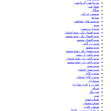
سرمایشی گرمایشی
سفارشی
سگال
سنسور حرکتی
سوئیچ
سیستم های حفاظتی
سیم
سیم ارت مسی
سیم افشان تک رشته لوشان
سیم افشان تک رشته مشهد
سیم افشان مشهد
سیم زیر گچی
سیم مشهد
سیم مفتول تک رشته مشهد
سیم نایلون 2 رشته
سیم نایلون دو رشته لوشان
سیم نایلون دو رشته مشهد
سیم نسوز
سیم نسوز لوشان
سیم و کابل
سیم و کابل لوشان
سیماران
شارژر و باتری شارژی
شبکه
شیرینگ
شین
صدف سفید
صدف مشکی
صنعتی فلزی
ضبط کننده تصویر DVR