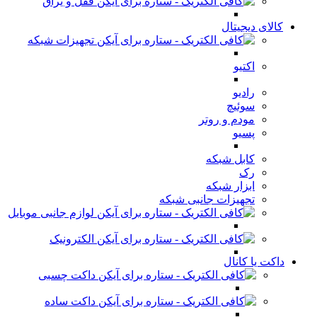
قفل و یراق
کالای دیجیتال
تجهیزات شبکه
اکتیو
رادیو
سوئیچ
مودم و روتر
پسیو
کابل شبکه
رک
ابزار شبکه
تجهیزات جانبی شبکه
لوازم جانبی موبایل
الکترونیک
داکت یا کانال
داکت چسبی
داکت ساده