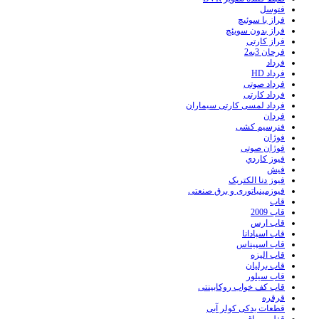
فتوسل
فراز با سوئیچ
فراز بدون سویئچ
فراز کارتی
فرحان 3به2
فرداد
فرداد HD
فرداد صوتی
فرداد کارتی
فرداد لمسی کارتی سیماران
فردان
فنرسیم کشی
فوژان
فوژان صوتی
فيوز کاردي
فیش
فیوز دنا الکتریک
فیوزمینیاتوری و برق صنعتی
قاب
قاب 2009
قاب ارس
قاب اسپادانا
قاب اسپیناس
قاب الیزه
قاب برلیان
قاب سیلور
قاب کف خواب روکابینتی
قرقره
قطعات یدکی کولر آبی