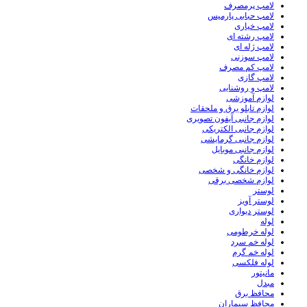
لامپ پرمصرف
لامپ حبابی پارمیس
لامپ خیاری
لامپ رشته ای
لامپ ژله ای
لامپ سوزنی
لامپ کم مصرف
لامپ گازی
لامپ و روشنایی
لوازم آموزشی
لوازم تابلو برق و ملحقات
لوازم جانبی آیفون تصویری
لوازم جانبی الکتریکی
لوازم جانبی گرمایشی
لوازم جانبی موبایل
لوازم خانگی
لوازم خانگی و شخصی
لوازم شخصی برقی
لوستر
لوستر آویز
لوستر دیواری
لوله
لوله خرطومی
لوله خم سرد
لوله خم گرم
لوله فلکسی
مانیتور
مبدل
محافظ برق
محافظ سیماران