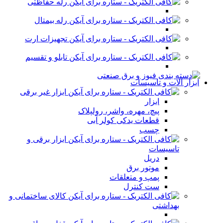
رله حفاظتی
رله بیمتال
تجهیزات ارت
تابلو و تقسیم
ابزار آلات و تاسیسات
ابزار غیر برقی
ابزار
پیچ، مهره، واشر، رولپلاک
قطعات یدکی کولر آبی
چسب
ابزار برقی و
تاسیسات
دریل
موتور برق
پمپ و متعلقات
ست کنترل
کالای ساختمانی و
بهداشتی