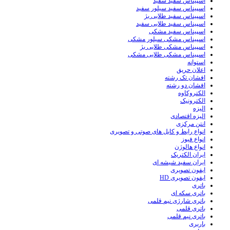
اسپیناس سفید سفید
اسپیناس سفید سیلور سفید
اسپیناس سفید طلایی بژ
اسپیناس سفید طلایی سفید
اسپیناس سفید مشکی
اسپیناس مشکی سیلور مشکی
اسپیناس مشکی طلایی بژ
اسپیناس مشکی طلایی مشکی
استوانه
اعلان حریق
افشان تک رشته
افشان دو رشته
الکتروکاوه
الکترونیک
الیزه
الیزه اقتصادی
انتن مرکزی
انواع رابط و کابل های صوتی و تصویری
انواع فیوز
انواع هالوژن
ایران الکتریک
ایران سفید شیشه ای
ایفون تصویری
ایفون تصویری HD
باتری
باتری سکه ای
باتری شارژی نیم قلمی
باتری قلمی
باتری نیم قلمی
باربری