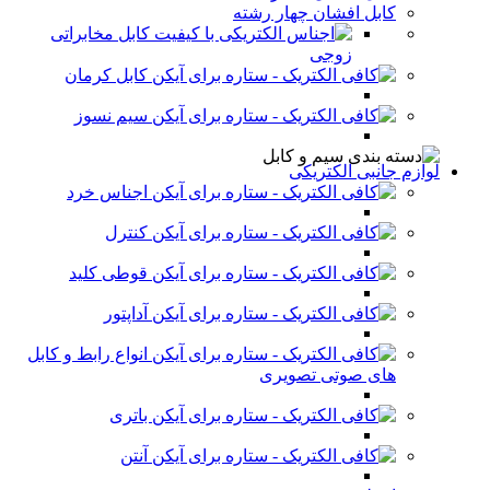
کابل افشان چهار رشته
کابل مخابراتی
زوجی
کابل کرمان
سیم نسوز
لوازم جانبی الکتریکی
اجناس خرد
کنترل
قوطی کلید
آداپتور
انواع رابط و کابل
های صوتی تصویری
باتری
آنتن