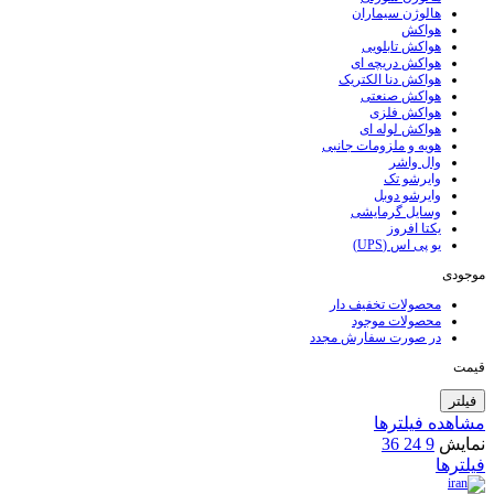
هالوژن سیماران
هواکش
هواکش تابلویی
هواکش دریچه ای
هواکش دنا الکتریک
هواکش صنعتی
هواکش فلزی
هواکش لوله ای
هویه و ملزومات جانبی
وال واشر
وایرشو تک
وایرشو دوبل
وسایل گرمایشی
یکتا افروز
یو پی اس (UPS)
موجودی
محصولات تخفیف دار
محصولات موجود
در صورت سفارش مجدد
قیمت
فیلتر
مشاهده فیلترها
نمایش
9
24
36
فیلترها