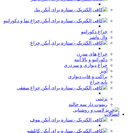
پنل
چراغ نما و دکوراتیو
چراغ دکوراتیو
وال واشر
چراغ
چراغ های مدرن
دکوراتیو و بالا آینه
چراغ دیواری و سردری
آویز
براکت و قاب دیواری
پایه چراغ
چراغ سقفی
تزئینی
ریموت دار سه حالته
اتصالات
موف
کابلشو