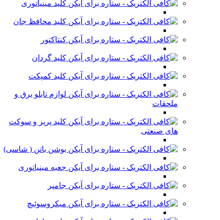
کلید مینیاتوری
کلید محافظ جان
کنتاکتور
کلید گردان
کلید کمپکت
لوازم تابلو برق و
ملحقات
کلید پریز و سوکت
های صنعتی
بوشن باتن ( شاسی)
جعبه مینیاتوری
جامپر
میکروسوئیچ