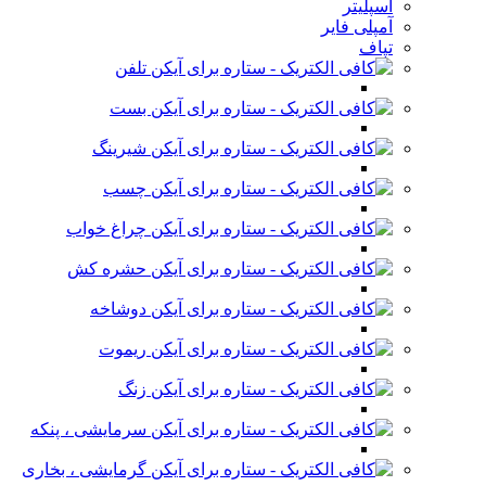
اسپلیتر
آمپلی فایر
تپاف
تلفن
بست
شیرینگ
چسب
چراغ خواب
حشره کش
دوشاخه
ریموت
زنگ
سرمایشی ، پنکه
گرمایشی ، بخاری