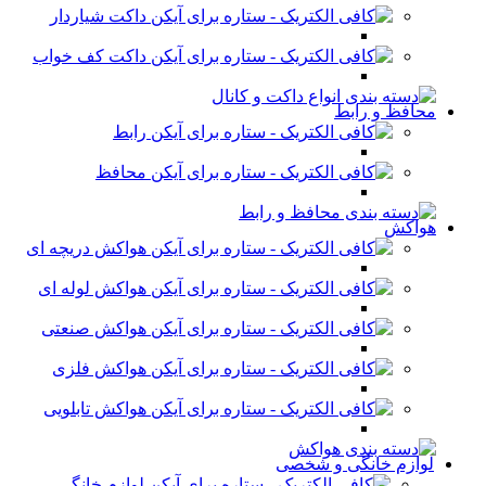
داکت شیاردار
داکت کف خواب
محافظ و رابط
رابط
محافظ
هواکش
هواکش دریچه ای
هواکش لوله ای
هواکش صنعتی
هواکش فلزی
هواکش تابلویی
لوازم خانگی و شخصی
لوازم خانگی