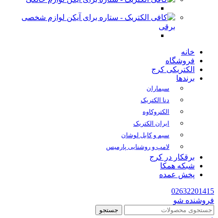
لوازم شخصی
برقی
خانه
فروشگاه
الکتریکی کرج
برندها
سیماران
دنا الکتریک
الکتروکاوه
ایران الکتریک
سیم و کابل لوشان
لامپ و روشنایی پارمیس
برقکار در کرج
شبکه همکا
پخش عمده
02632201415
فروشنده شو
جستجو