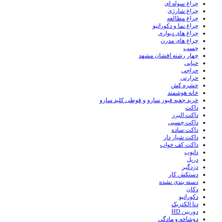
چراغ سوله ای
چراغ شارژی
چراغ مطالعه
چراغ نما و دکوراتیو
چراغ های دیواری
چراغ های مدرن
چسب
چهار رشته افشان مشهد
حبابی
حراجی
حرارتی
حشره کش
خانه هوشمند
خرید جعبه فیوز سارو و قوطی کلید سارو
داکت
داکت البرز
داکت چسبی
داکت ساده
داکت شیار دار
داکت کف خواب
دانوب
دریل
دزدگیر
دستکش کار
دسته بندی نشده
دکان
دکوراتیو
دنا الکتریک
دوربین HD
دوشاخه و مادگی