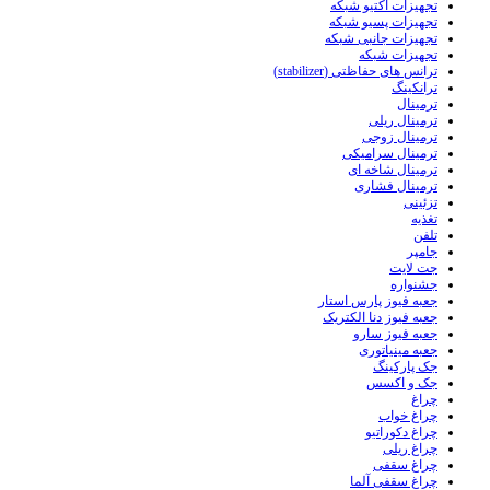
تجهیزات اکتیو شبکه
تجهیزات پسیو شبکه
تجهیزات جانبی شبکه
تجهیزات شبکه
ترانس های حفاظتی (stabilizer)
ترانکینگ
ترمینال
ترمینال ریلی
ترمینال زوجی
ترمینال سرامیکی
ترمینال شاخه ای
ترمینال فشاری
تزئینی
تغذیه
تلفن
جامپر
جت لایت
جشنواره
جعبه فیوز پارس استار
جعبه فیوز دنا الکتریک
جعبه فیوز سارو
جعبه مینیاتوری
جک پارکینگ
جک و اکسس
چراغ
چراغ خواب
چراغ دکوراتیو
چراغ ریلی
چراغ سقفی
چراغ سقفی آلما