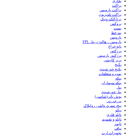
بخاری
براکت
براکت پارمیس
براکت تلویزیون
برنا الکترونیک
بروکس
بست
بند خط
پارمیس
پارمیس – هالوژن پنل FPL
پایه چراغ
پرژکتور
پرژکتور پارمیس
پریز کابینتی
پکیج
پکیج خورشیدی
پمپ و متعلقات
پنکه
پنکه سیماران
پنل
پنل خورشیدی
پوش باتن(شاسی)
پی جی تی
پیچ، مهره، واشر، رولپلاک
پیکو
تابلو فلزی
تابلو و تقسیم
تایمر
تپاف
تجهیزات ارت