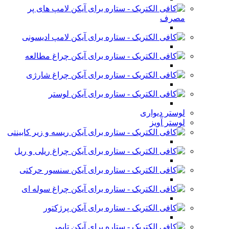
لامپ های پر
مصرف
لامپ ادیسونی
چراغ مطالعه
چراغ شارژی
لوستر
لوستر دیواری
لوستر آویز
ریسه و زیر کابینتی
چراغ ریلی و ریل
سنسور حرکتی
چراغ سوله ای
پرژکتور
تایمر