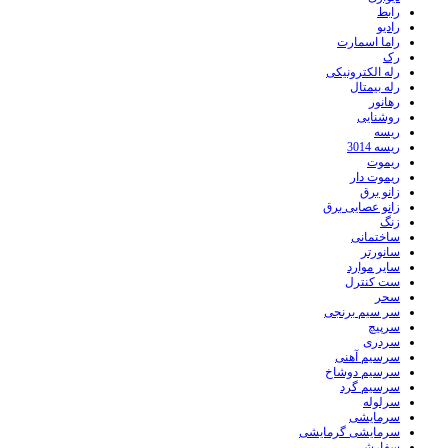
رابط
رادیو
راما اسمارت
رک
رله الکترونیکی
رله بیمتال
رهانور
روشنایی
ریسه
ریسه 3014
ریموت
ریموت دار
زانو برق
زانو عصایی برق
زنگ
ساختمانی
سانورتر
سایر موارد
ست کنترل
سحر
سر سیم برنجی
سرپیچ
سردری
سرسیم آهنی
سرسیم دوشاخ
سرسیم گرد
سرلوله
سرمایشی
سرمایشی گرمایشی
سفارشی