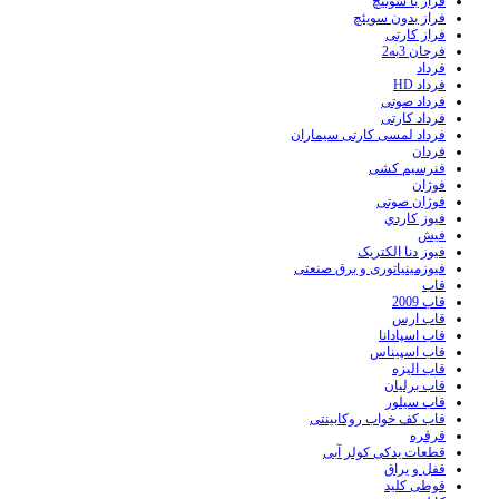
فراز با سوئیچ
فراز بدون سویئچ
فراز کارتی
فرحان 3به2
فرداد
فرداد HD
فرداد صوتی
فرداد کارتی
فرداد لمسی کارتی سیماران
فردان
فنرسیم کشی
فوژان
فوژان صوتی
فيوز کاردي
فیش
فیوز دنا الکتریک
فیوزمینیاتوری و برق صنعتی
قاب
قاب 2009
قاب ارس
قاب اسپادانا
قاب اسپیناس
قاب الیزه
قاب برلیان
قاب سیلور
قاب کف خواب روکابینتی
قرقره
قطعات یدکی کولر آبی
قفل و یراق
قوطی کلید