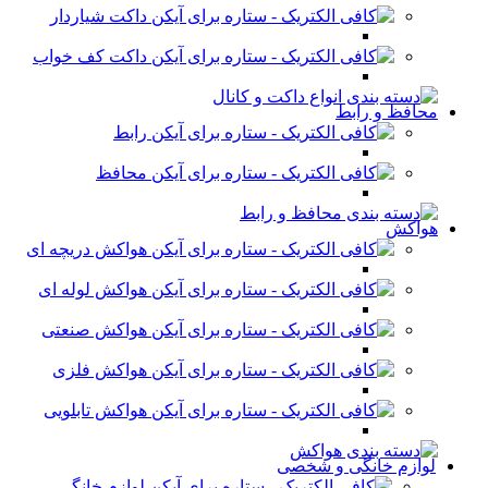
داکت شیاردار
داکت کف خواب
محافظ و رابط
رابط
محافظ
هواکش
هواکش دریچه ای
هواکش لوله ای
هواکش صنعتی
هواکش فلزی
هواکش تابلویی
لوازم خانگی و شخصی
لوازم خانگی