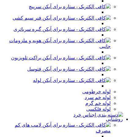
سرپیچ
فنر سیم کشی
گیره سرباتری
هویه و ملزومات
جانبی
براکت تلویزیون
فتوسل
لوله
لوله خرطومی
لوله خم سرد
لوله خم گرم
لوله فلکسی
روشنایی
لامپ های کم
مصرف