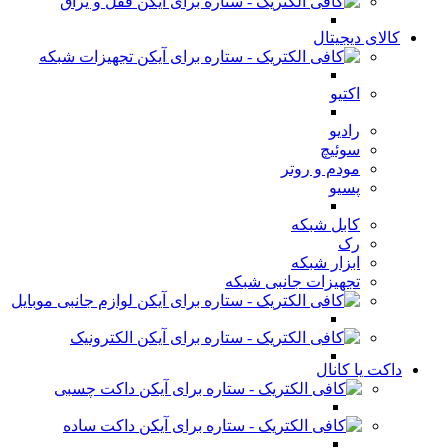
قفل و یراق
کالای دیجیتال
تجهیزات شبکه
اکتیو
رادیو
سوئیچ
مودم و روتر
پسیو
کابل شبکه
رک
ابزار شبکه
تجهیزات جانبی شبکه
لوازم جانبی موبایل
الکترونیک
داکت یا کانال
داکت چسبی
داکت ساده