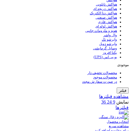
هواکش
هواکش تابلویی
هواکش دریچه ای
هواکش دنا الکتریک
هواکش صنعتی
هواکش فلزی
هواکش لوله ای
هویه و ملزومات جانبی
وال واشر
وایرشو تک
وایرشو دوبل
وسایل گرمایشی
یکتا افروز
یو پی اس (UPS)
موجودی
محصولات تخفیف دار
محصولات موجود
در صورت سفارش مجدد
فیلتر
مشاهده فیلترها
نمایش
9
24
36
فیلترها
انتخاب محصول
مشاهده سریع
برای مقایسه اضافه کنید