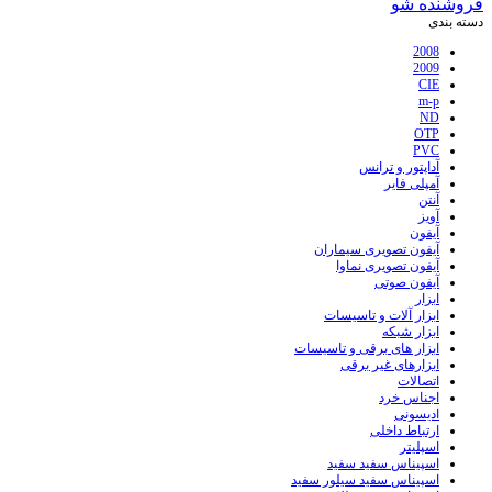
فروشنده شو
دسته بندی
2008
2009
CIE
m-p
ND
OTP
PVC
آداپتور و ترانس
آمپلی فایر
آنتن
آویز
آیفون
آیفون تصویری سیماران
آیفون تصویری نماوا
آیفون صوتی
ابزار
ابزار آلات و تاسیسات
ابزار شبکه
ابزار های برقی و تاسیسات
ابزارهای غیر برقی
اتصالات
اجناس خرد
ادیسونی
ارتباط داخلی
اسپلیتر
اسپیناس سفید سفید
اسپیناس سفید سیلور سفید