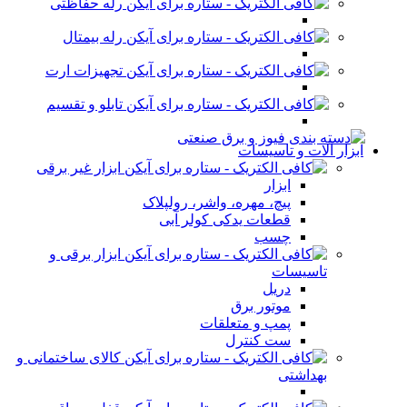
رله حفاظتی
رله بیمتال
تجهیزات ارت
تابلو و تقسیم
ابزار آلات و تاسیسات
ابزار غیر برقی
ابزار
پیچ، مهره، واشر، رولپلاک
قطعات یدکی کولر آبی
چسب
ابزار برقی و
تاسیسات
دریل
موتور برق
پمپ و متعلقات
ست کنترل
کالای ساختمانی و
بهداشتی