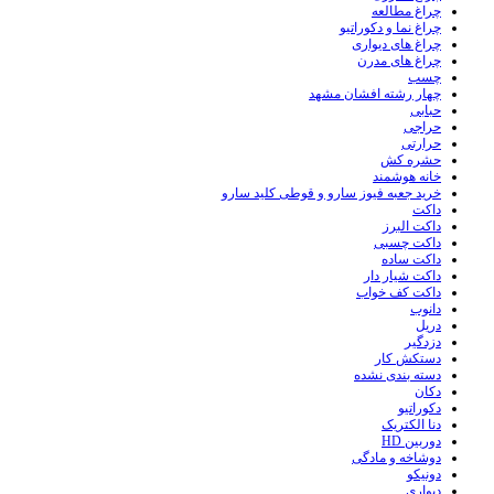
چراغ مطالعه
چراغ نما و دکوراتیو
چراغ های دیواری
چراغ های مدرن
چسب
چهار رشته افشان مشهد
حبابی
حراجی
حرارتی
حشره کش
خانه هوشمند
خرید جعبه فیوز سارو و قوطی کلید سارو
داکت
داکت البرز
داکت چسبی
داکت ساده
داکت شیار دار
داکت کف خواب
دانوب
دریل
دزدگیر
دستکش کار
دسته بندی نشده
دکان
دکوراتیو
دنا الکتریک
دوربین HD
دوشاخه و مادگی
دونیکو
دیواری