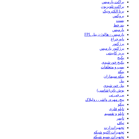
براکت پارمیس
براکت تلویزیون
برنا الکترونیک
بروکس
بست
بند خط
پارمیس
پارمیس – هالوژن پنل FPL
پایه چراغ
پرژکتور
پرژکتور پارمیس
پریز کابینتی
پکیج
پکیج خورشیدی
پمپ و متعلقات
پنکه
پنکه سیماران
پنل
پنل خورشیدی
پوش باتن(شاسی)
پی جی تی
پیچ، مهره، واشر، رولپلاک
پیکو
تابلو فلزی
تابلو و تقسیم
تایمر
تپاف
تجهیزات ارت
تجهیزات اکتیو شبکه
تجهیزات پسیو شبکه