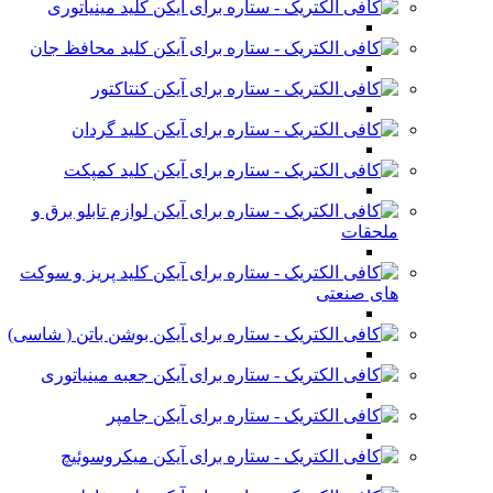
کلید مینیاتوری
کلید محافظ جان
کنتاکتور
کلید گردان
کلید کمپکت
لوازم تابلو برق و
ملحقات
کلید پریز و سوکت
های صنعتی
بوشن باتن ( شاسی)
جعبه مینیاتوری
جامپر
میکروسوئیچ