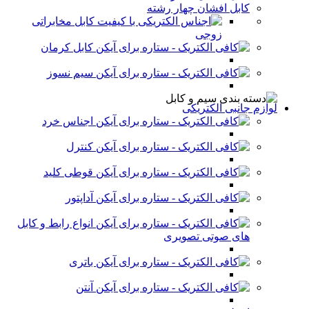
کابل افشان چهار رشته
کابل مخابراتی
زوجی
کابل کرمان
سیم نسوز
لوازم جانبی الکتریکی
اجناس خرد
کنترل
قوطی کلید
آداپتور
انواع رابط و کابل
های صوتی تصویری
باتری
آنتن