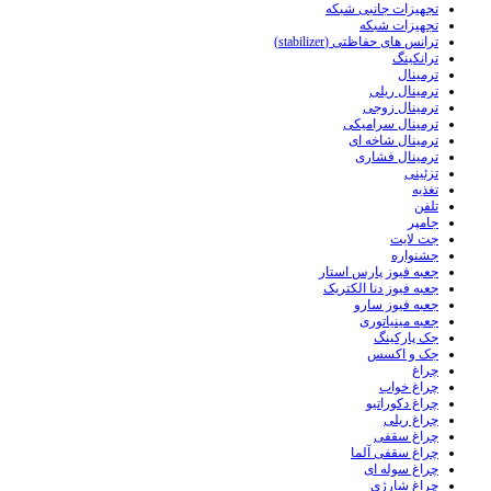
تجهیزات جانبی شبکه
تجهیزات شبکه
ترانس های حفاظتی (stabilizer)
ترانکینگ
ترمینال
ترمینال ریلی
ترمینال زوجی
ترمینال سرامیکی
ترمینال شاخه ای
ترمینال فشاری
تزئینی
تغذیه
تلفن
جامپر
جت لایت
جشنواره
جعبه فیوز پارس استار
جعبه فیوز دنا الکتریک
جعبه فیوز سارو
جعبه مینیاتوری
جک پارکینگ
جک و اکسس
چراغ
چراغ خواب
چراغ دکوراتیو
چراغ ریلی
چراغ سقفی
چراغ سقفی آلما
چراغ سوله ای
چراغ شارژی