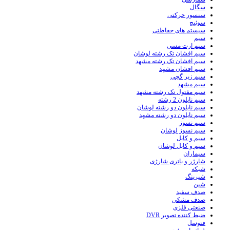
سگال
سنسور حرکتی
سوئیچ
سیستم های حفاظتی
سیم
سیم ارت مسی
سیم افشان تک رشته لوشان
سیم افشان تک رشته مشهد
سیم افشان مشهد
سیم زیر گچی
سیم مشهد
سیم مفتول تک رشته مشهد
سیم نایلون 2 رشته
سیم نایلون دو رشته لوشان
سیم نایلون دو رشته مشهد
سیم نسوز
سیم نسوز لوشان
سیم و کابل
سیم و کابل لوشان
سیماران
شارژر و باتری شارژی
شبکه
شیرینگ
شین
صدف سفید
صدف مشکی
صنعتی فلزی
ضبط کننده تصویر DVR
فتوسل