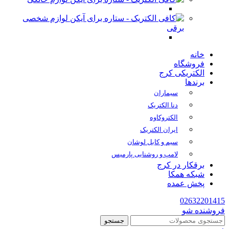
لوازم شخصی
برقی
خانه
فروشگاه
الکتریکی کرج
برندها
سیماران
دنا الکتریک
الکتروکاوه
ایران الکتریک
سیم و کابل لوشان
لامپ و روشنایی پارمیس
برقکار در کرج
شبکه همکا
پخش عمده
02632201415
فروشنده شو
جستجو