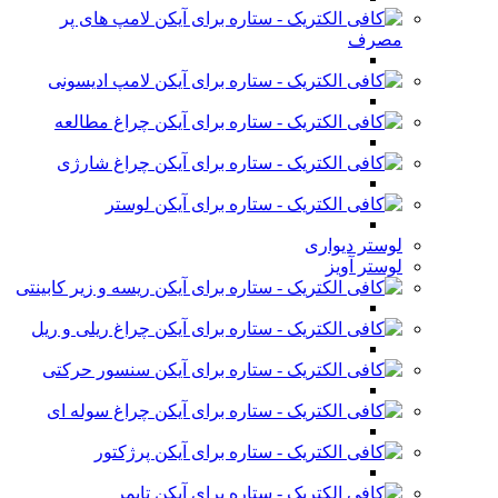
لامپ های پر
مصرف
لامپ ادیسونی
چراغ مطالعه
چراغ شارژی
لوستر
لوستر دیواری
لوستر آویز
ریسه و زیر کابینتی
چراغ ریلی و ریل
سنسور حرکتی
چراغ سوله ای
پرژکتور
تایمر