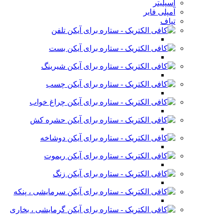
اسپلیتر
آمپلی فایر
تپاف
تلفن
بست
شیرینگ
چسب
چراغ خواب
حشره کش
دوشاخه
ریموت
زنگ
سرمایشی ، پنکه
گرمایشی ، بخاری