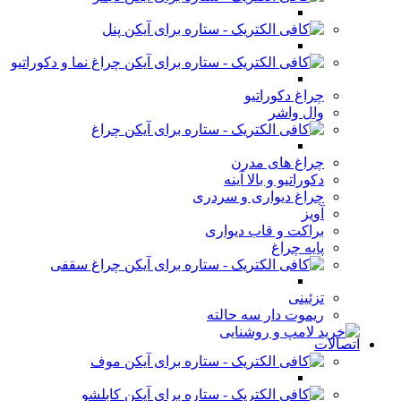
پنل
چراغ نما و دکوراتیو
چراغ دکوراتیو
وال واشر
چراغ
چراغ های مدرن
دکوراتیو و بالا آینه
چراغ دیواری و سردری
آویز
براکت و قاب دیواری
پایه چراغ
چراغ سقفی
تزئینی
ریموت دار سه حالته
اتصالات
موف
کابلشو