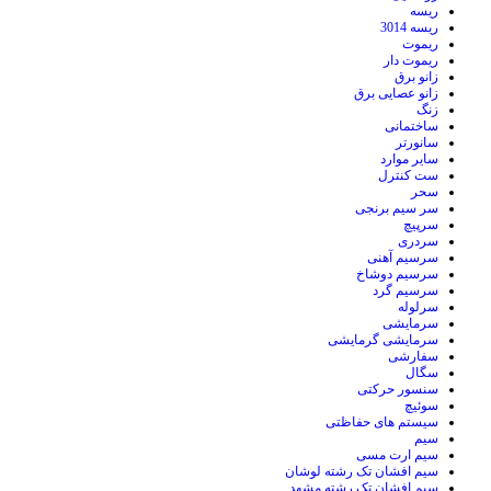
ریسه
ریسه 3014
ریموت
ریموت دار
زانو برق
زانو عصایی برق
زنگ
ساختمانی
سانورتر
سایر موارد
ست کنترل
سحر
سر سیم برنجی
سرپیچ
سردری
سرسیم آهنی
سرسیم دوشاخ
سرسیم گرد
سرلوله
سرمایشی
سرمایشی گرمایشی
سفارشی
سگال
سنسور حرکتی
سوئیچ
سیستم های حفاظتی
سیم
سیم ارت مسی
سیم افشان تک رشته لوشان
سیم افشان تک رشته مشهد