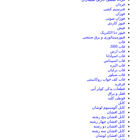
فردان
فنرسیم کشی
فوژان
فوژان صوتی
فيوز کاردي
فیش
فیوز دنا الکتریک
فیوزمینیاتوری و برق صنعتی
قاب
قاب 2009
قاب ارس
قاب اسپادانا
قاب اسپیناس
قاب الیزه
قاب برلیان
قاب سیلور
قاب کف خواب روکابینتی
قرقره
قطعات یدکی کولر آبی
قفل و یراق
قوطی کلید
کابل
کابل آلومینیوم لوشان
کابل افشان
کابل افشان پنج رشته
کابل افشان چهار رشته
کابل افشان دو رشته
کابل افشان سه رشته
کابل افشان لوشان