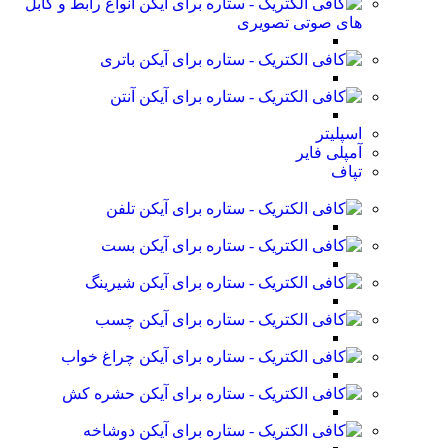
انواع رابط و کابل
های صوتی تصویری
باتری
آنتن
اسپلیتر
آمپلی فایر
تپاف
تلفن
بست
شیرینگ
چسب
چراغ خواب
حشره کش
دوشاخه