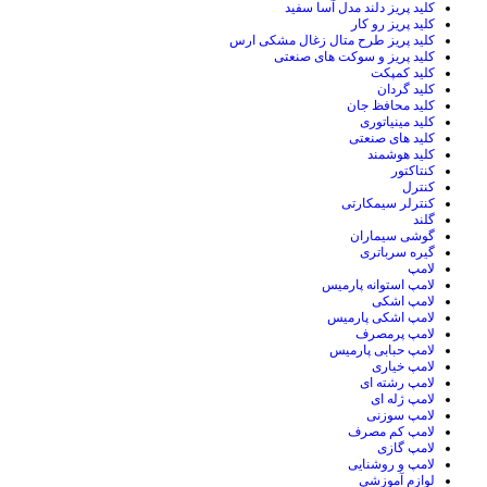
کلید پریز دلند مدل آسا سفید
کلید پریز رو کار
کلید پریز طرح متال زغال مشکی ارس
کلید پریز و سوکت های صنعتی
کلید کمپکت
کلید گردان
کلید محافظ جان
کلید مینیاتوری
کلید های صنعتی
کلید هوشمند
کنتاکتور
کنترل
کنترلر سیمکارتی
گلند
گوشی سیماران
گیره سرباتری
لامپ
لامپ استوانه پارمیس
لامپ اشکی
لامپ اشکی پارمیس
لامپ پرمصرف
لامپ حبابی پارمیس
لامپ خیاری
لامپ رشته ای
لامپ ژله ای
لامپ سوزنی
لامپ کم مصرف
لامپ گازی
لامپ و روشنایی
لوازم آموزشی