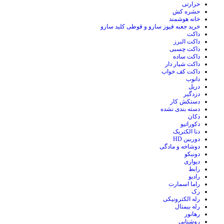
حرارتی
حشره کش
خانه هوشمند
خرید جعبه فیوز سارو و قوطی کلید سارو
داکت
داکت البرز
داکت چسبی
داکت ساده
داکت شیار دار
داکت کف خواب
دانوب
دریل
دزدگیر
دستکش کار
دسته بندی نشده
دکان
دکوراتیو
دنا الکتریک
دوربین HD
دوشاخه و مادگی
دونیکو
دیواری
رابط
رادیو
راما اسمارت
رک
رله الکترونیکی
رله بیمتال
رهانور
روشنایی