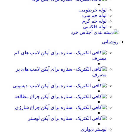
لوله خرطومی
لوله خم سرد
لوله خم گرم
لوله فلکسی
روشنایی
لامپ های کم
مصرف
لامپ های پر
مصرف
لامپ ادیسونی
چراغ مطالعه
چراغ شارژی
لوستر
لوستر دیواری