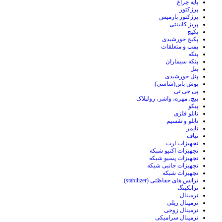
پایه چراغ
پرژکتور
پرژکتور پارمیس
پریز کابینتی
پکیج
پکیج خورشیدی
پمپ و متعلقات
پنکه
پنکه سیماران
پنل
پنل خورشیدی
پوش باتن(شاسی)
پی جی تی
پیچ، مهره، واشر، رولپلاک
پیکو
تابلو فلزی
تابلو و تقسیم
تایمر
تپاف
تجهیزات ارت
تجهیزات اکتیو شبکه
تجهیزات پسیو شبکه
تجهیزات جانبی شبکه
تجهیزات شبکه
ترانس های حفاظتی (stabilizer)
ترانکینگ
ترمینال
ترمینال ریلی
ترمینال زوجی
ترمینال سرامیکی