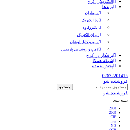
الکتریکی کرج
برندها
سیماران
دنا الکتریک
الکتروکاوه
ایران الکتریک
سیم و کابل لوشان
لامپ و روشنایی پارمیس
برقکار در کرج
شبکه همکا
پخش عمده
02632201415
فروشنده شو
جستجو
فروشنده شو
دسته بندی
2008
2009
CIE
m-p
ND