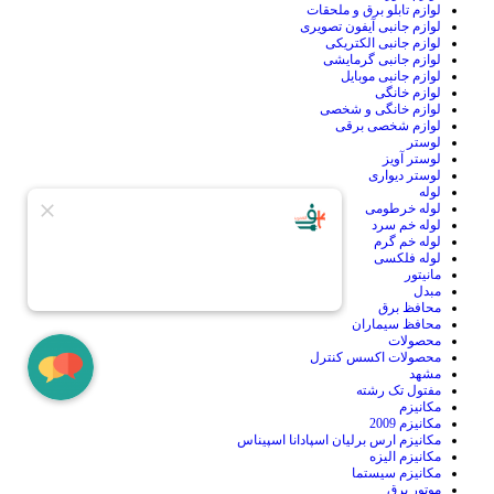
لوازم تابلو برق و ملحقات
لوازم جانبی آیفون تصویری
لوازم جانبی الکتریکی
لوازم جانبی گرمایشی
لوازم جانبی موبایل
لوازم خانگی
لوازم خانگی و شخصی
لوازم شخصی برقی
لوستر
لوستر آویز
لوستر دیواری
لوله
لوله خرطومی
لوله خم سرد
لوله خم گرم
لوله فلکسی
مانیتور
مبدل
محافظ برق
محافظ سیماران
محصولات
محصولات اکسس کنترل
مشهد
مفتول تک رشته
مکانیزم
مکانیزم 2009
مکانیزم ارس برلیان اسپادانا اسپیناس
مکانیزم الیزه
مکانیزم سیستما
موتور برق