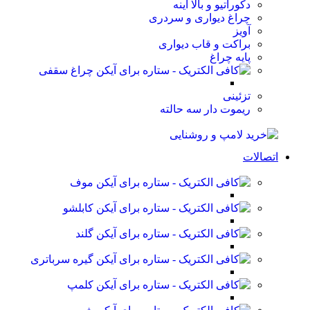
دکوراتیو و بالا آینه
چراغ دیواری و سردری
آویز
براکت و قاب دیواری
پایه چراغ
چراغ سقفی
تزئینی
ریموت دار سه حالته
اتصالات
موف
کابلشو
گلند
گیره سرباتری
کلمپ