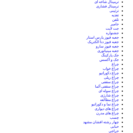
ترمینال شاخه ای
ترمینال فشاری
تزئینی
تغذیه
تلفن
جامپر
جت لایت
جشنواره
جعبه فیوز پارس استار
جعبه فیوز دنا الکتریک
جعبه فیوز سارو
جعبه مینیاتوری
جک پارکینگ
جک و اکسس
چراغ
چراغ خواب
چراغ دکوراتیو
چراغ ریلی
چراغ سقفی
چراغ سقفی آلما
چراغ سوله ای
چراغ شارژی
چراغ مطالعه
چراغ نما و دکوراتیو
چراغ های دیواری
چراغ های مدرن
چسب
چهار رشته افشان مشهد
حبابی
حراجی