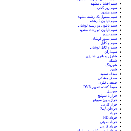
سیم افشان مشهد
سیم زیر گچی
سیم مشهد
سیم مفتول تک رشته مشهد
سیم نایلون 2 رشته
سیم نایلون دو رشته لوشان
سیم نایلون دو رشته مشهد
سیم نسوز
سیم نسوز لوشان
سیم و کابل
سیم و کابل لوشان
سیماران
شارژر و باتری شارژی
شبکه
شیرینگ
شین
صدف سفید
صدف مشکی
صنعتی فلزی
ضبط کننده تصویر DVR
فتوسل
فراز با سوئیچ
فراز بدون سویئچ
فراز کارتی
فرحان 3به2
فرداد
فرداد HD
فرداد صوتی
فرداد کارتی
فرداد لمسی کارتی سیماران