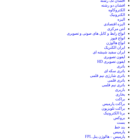
افشان تک رشته
افشان دو رشته
الکتروکاوه
الکترونیک
الیزه
الیزه اقتصادی
انتن مرکزی
انواع رابط و کابل های صوتی و تصویری
انواع فیوز
انواع هالوژن
ایران الکتریک
ایران سفید شیشه ای
ایفون تصویری
ایفون تصویری HD
باتری
باتری سکه ای
باتری شارژی نیم قلمی
باتری قلمی
باتری نیم قلمی
باربری
بخاری
براکت
براکت پارمیس
براکت تلویزیون
برنا الکترونیک
بروکس
بست
بند خط
پارمیس
پارمیس – هالوژن پنل FPL